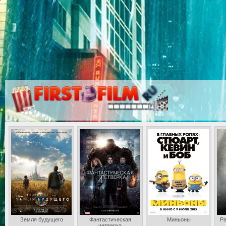
Земля будущего
Фантастическая
Миньоны
Ра
четверка