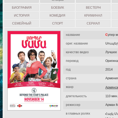
БИОГРАФИЯ
БОЕВИК
ВЕСТЕРН
ИСТОРИЯ
КОМЕДИЯ
КРИМИНАЛ
СЕМЕЙНЫЙ
СПОРТ
СЕРИАЛ
название
Супер 
ориг. название
Սուպե
качество видео
Лучшее
перевод
Оригин
год
2014
страна
Армени
жанр
Армянс
длительность
110 мин.
режиссер
Арман М
в главных ролях
Հայկ Մ