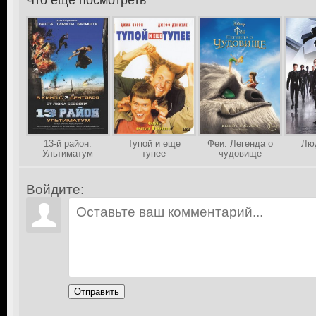
Что еще посмотреть
>
13-й район:
Тупой и еще
Феи: Легенда о
Люд
Ультиматум
тупее
чудовище
Войдите:
Отправить