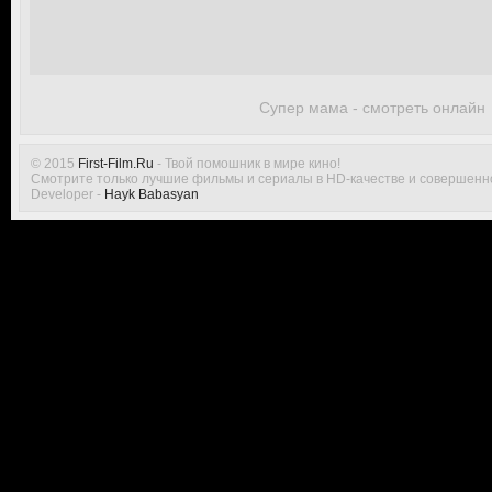
Супер мама - смотреть онлайн
© 2015
First-Film.Ru
- Твой помошник в мире кино!
Смотрите только лучшие фильмы и сериалы в HD-качестве и совершенн
Developer -
Hayk Babasyan