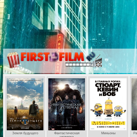
Земля будущего
Фантастическая
Миньоны
Ра
четверка