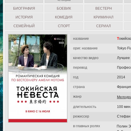
БИОГРАФИЯ
БОЕВИК
ВЕСТЕРН
ИСТОРИЯ
КОМЕДИЯ
КРИМИНАЛ
СЕМЕЙНЫЙ
СПОРТ
СЕРИАЛ
название
Токийс
ориг. название
Tokyo F
качество видео
Лучшее
перевод
Професс
год
2014
страна
Франция
жанр
Мелодр
длительность
100 мин
режиссер
Стефан
в главных ролях
Полин Э