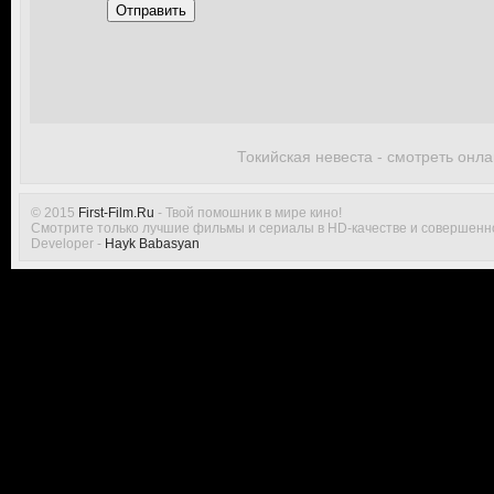
Отправить
Токийская невеста - смотреть онл
© 2015
First-Film.Ru
- Твой помошник в мире кино!
Смотрите только лучшие фильмы и сериалы в HD-качестве и совершенн
Developer -
Hayk Babasyan