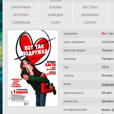
БИОГРАФИЯ
БОЕВИК
ВЕСТЕРН
ИСТОРИЯ
КОМЕДИЯ
КРИМИНАЛ
СЕМЕЙНЫЙ
СПОРТ
СЕРИАЛ
название
Вот та
ориг. название
Una Don
качество видео
Лучшее
перевод
Професс
год
2014
страна
Италия
жанр
Комеди
длительность
88 мин.
режиссер
Джованн
в главных ролях
Фабио Д