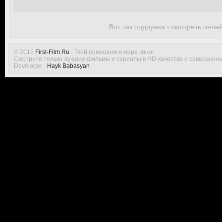
Вот так подружка - смотреть онла
© 2015
First-Film.Ru
- Твой помошник в мире кино!
Смотрите только лучшие фильмы и сериалы в HD-качестве и совершенн
Developer -
Hayk Babasyan