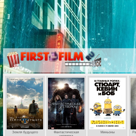
Земля будущего
Фантастическая
Миньоны
Ра
четверка