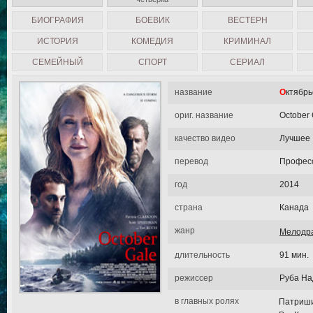
БИОГРАФИЯ
БОЕВИК
ВЕСТЕРН
ИСТОРИЯ
КОМЕДИЯ
КРИМИНАЛ
СЕМЕЙНЫЙ
СПОРТ
СЕРИАЛ
название
Октябр
ориг. название
October 
качество видео
Лучшее
перевод
Професс
год
2014
страна
Канада
жанр
Мелодр
длительность
91 мин.
режиссер
Руба На
в главных ролях
Патриши