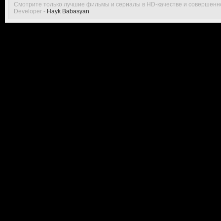
Смотрите только лучшие фильмы и сериалы в HD-качестве и совершенн
Developer -
Hayk Babasyan