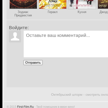
Зодиак:
Геракл
Кухня
Джодх
Предвестия
апокалипсиса
Войдите:
Отправить
Октябрьский шторм - смотреть онл
© 2015
First-Film.Ru
- Твой помошник в мире кино!