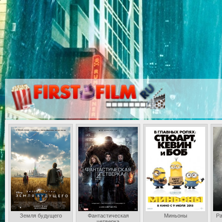
Земля будущего
Фантастическая
Миньоны
Ра
четверка