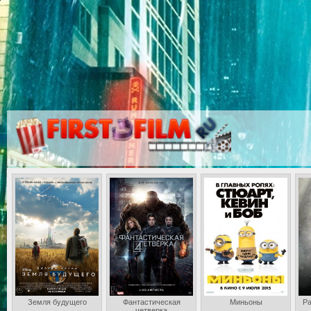
Земля будущего
Фантастическая
Миньоны
Ра
четверка