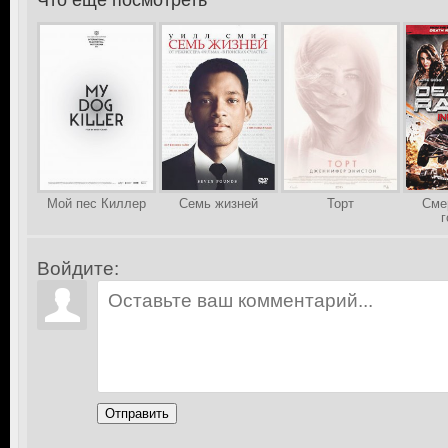
Что еще посмотреть
>
Мой пес Киллер
Семь жизней
Торт
Сме
г
Войдите:
Отправить