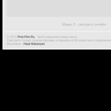
Мамы 3 - смотреть онлайн
© 2015
First-Film.Ru
- Твой помошник в мире кино!
Смотрите только лучшие фильмы и сериалы в HD-качестве и совершенн
Developer -
Hayk Babasyan