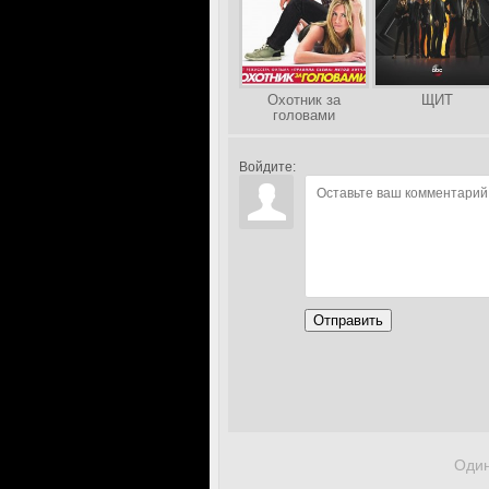
Охотник за
ЩИТ
головами
Войдите:
Отправить
Один