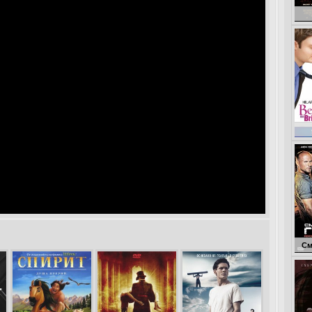
Неу
Смертельная го