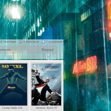
Супер Майк XXL
Хитмэн: Агент 47