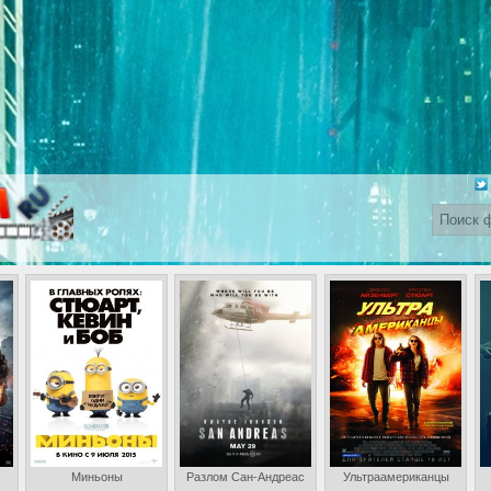
Миньоны
Разлом Сан-Андреас
Ультраамериканцы