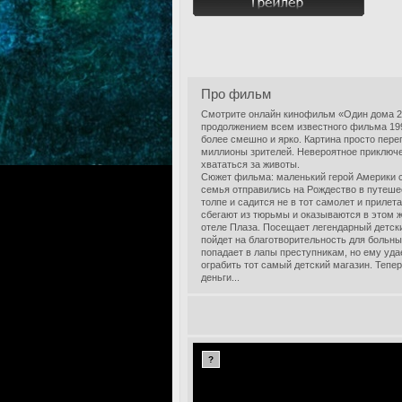
Про фильм
Смотрите онлайн кинофильм «Один дома 2»
продолжением всем известного фильма 1990
более смешно и ярко. Картина просто пер
миллионы зрителей. Невероятное приключе
хвататься за животы.
Сюжет фильма: маленький герой Америки сн
семья отправились на Рождество в путеше
толпе и садится не в тот самолет и приле
сбегают из тюрьмы и оказываются в этом же
отеле Плаза. Посещает легендарный детски
пойдет на благотворительность для больных
попадает в лапы преступникам, но ему уда
ограбить тот самый детский магазин. Тепе
деньги...
?