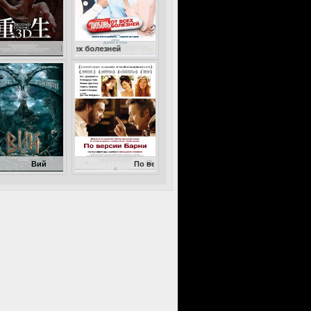
Второе пришествие
Любовь от всех болезней
По версии Барни