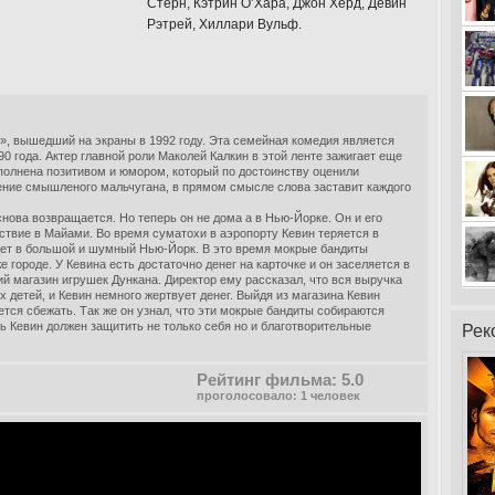
Стерн, Кэтрин О’Хара, Джон Хёрд, Девин
Рэтрей, Хиллари Вульф.
, вышедший на экраны в 1992 году. Эта семейная комедия является
 года. Актер главной роли Маколей Калкин в этой ленте зажигает еще
еполнена позитивом и юмором, который по достоинству оценили
ние смышленого мальчугана, в прямом смысле слова заставит каждого
ова возвращается. Но теперь он не дома а в Нью-Йорке. Он и его
ствие в Майами. Во время суматохи в аэропорту Кевин теряется в
тает в большой и шумный Нью-Йорк. В это время мокрые бандиты
 городе. У Кевина есть достаточно денег на карточке и он заселяется в
й магазин игрушек Дункана. Директор ему рассказал, что вся выручка
 детей, и Кевин немного жертвует денег. Выйдя из магазина Кевин
ется сбежать. Так же он узнал, что эти мокрые бандиты собираются
рь Кевин должен защитить не только себя но и благотворительные
Рек
Рейтинг фильма: 5.0
проголосовало: 1 человек