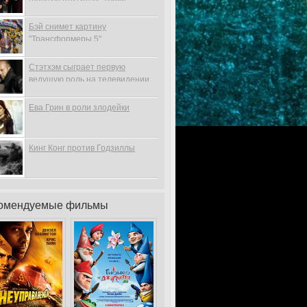
Бэй снимет картину
"Трансформеры 5"
Стэтхэм сыграет первую
ведущую роль на телевидении
Ева Грин в роли злодейки
Кинг Конг против Годзиллы
омендуемые фильмы