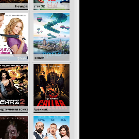
правляемый
Гномео и Джульетта 3D
Бизнес ради любви
Пиксели
нка 2: Франкенштейн жив
Ошейник