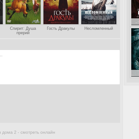
Спирит: Душа
Гость Дракулы
Несломленный
прерий
Вий
 дома 2 - смотреть онлайн