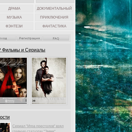
ДРАМА
ДОКУМЕНТАЛЬНЫЙ
МУЗЫКА
ПРИКЛЮЧЕНИЯ
ФЭНТЕЗИ
ФАНТАСТИКА
 Фильмы и Сериалы
Милые обманщицы
Сверхъестественное
ости
Сериал "Игра престолов" взял
главную статуэтку "Эмми".