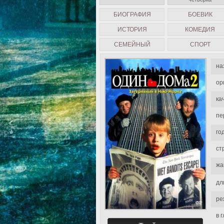
БИОГРАФИЯ
БОЕВИК
ИСТОРИЯ
КОМЕДИЯ
СЕМЕЙНЫЙ
СПОРТ
на
ор
ка
пе
го
ст
жа
дл
ре
в 