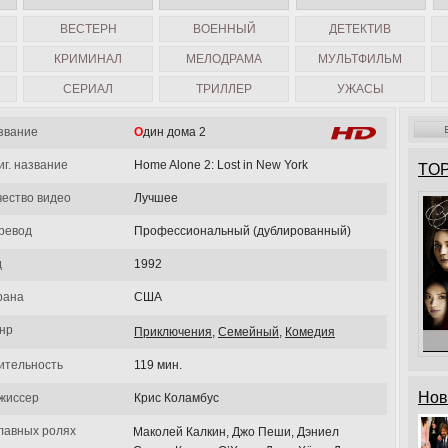
ВЕСТЕРН
ВОЕННЫЙ
ДЕТЕКТИВ
КРИМИНАЛ
МЕЛОДРАМА
МУЛЬТФИЛЬМ
СЕРИАЛ
ТРИЛЛЕР
УЖАСЫ
звание
Один дома 2
иг. название
Home Alone 2: Lost in New York
TOP
чество видео
Лучшее
ревод
Профессиональный (дублированный)
д
1992
рана
США
нр
Приключения
,
Семейный
,
Комедия
ительность
119 мин.
Нов
жиссер
Крис Коламбус
главных ролях
Маколей Калкин, Джо Пеши, Дэниел