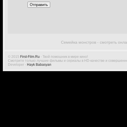
Отправить
Семейка монстров - смотреть онл
© 2015
First-Film.Ru
- Твой помошник в мире кино!
Смотрите только лучшие фильмы и сериалы в HD-качестве и совершенн
Developer -
Hayk Babasyan