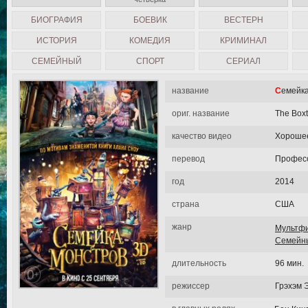
БИОГРАФИЯ
БОЕВИК
ВЕСТЕРН
ИСТОРИЯ
КОМЕДИЯ
КРИМИНАЛ
СЕМЕЙНЫЙ
СПОРТ
СЕРИАЛ
название
Семейк
ориг. название
The Boxt
качество видео
Хороше
перевод
Професс
год
2014
страна
США
жанр
Мультф
Семейн
длительность
96 мин.
режиссер
Грэхэм 