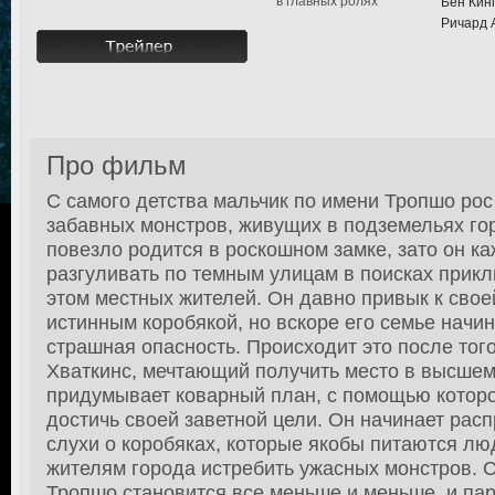
в главных ролях
Бен Кинг
Ричард 
Про фильм
С самого детства мальчик по имени Тропшо рос
забавных монстров, живущих в подземельях го
повезло родится в роскошном замке, зато он к
разгуливать по темным улицам в поисках прикл
этом местных жителей. Он давно привык к своей
истинным коробякой, но вскоре его семье начин
страшная опасность. Происходит это после того
Хваткинс, мечтающий получить место в высшем
придумывает коварный план, с помощью которо
достичь своей заветной цели. Он начинает рас
слухи о коробяках, которые якобы питаются лю
жителям города истребить ужасных монстров. С
Тропшо становится все меньше и меньше, и па