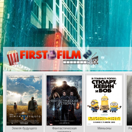
Земля будущего
Фантастическая
Миньоны
Ра
четверка