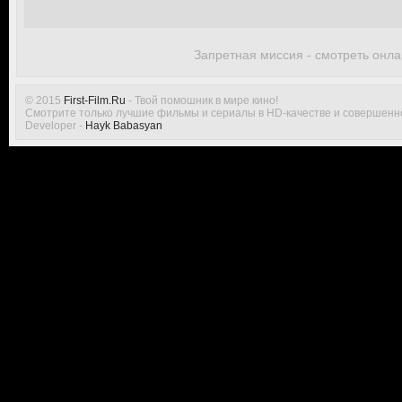
Запретная миссия - смотреть онла
© 2015
First-Film.Ru
- Твой помошник в мире кино!
Смотрите только лучшие фильмы и сериалы в HD-качестве и совершенн
Developer -
Hayk Babasyan