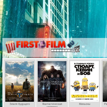
Земля будущего
Фантастическая
Миньоны
Ра
четверка