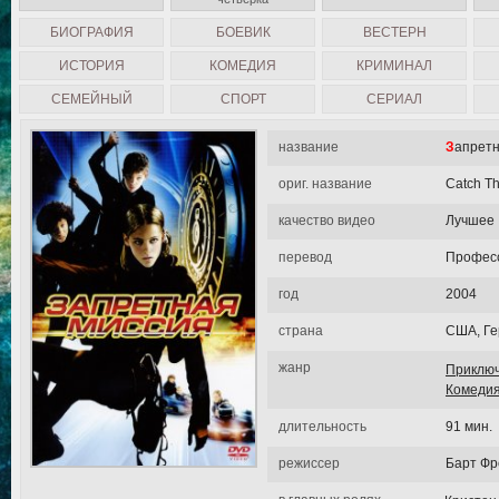
БИОГРАФИЯ
БОЕВИК
ВЕСТЕРН
ИСТОРИЯ
КОМЕДИЯ
КРИМИНАЛ
СЕМЕЙНЫЙ
СПОРТ
СЕРИАЛ
название
Запрет
ориг. название
Catch Th
качество видео
Лучшее
перевод
Професс
год
2004
страна
США, Г
жанр
Приклю
Комеди
длительность
91 мин.
режиссер
Барт Фр