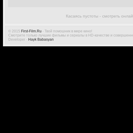
Касаясь пустоты - смотреть онла
© 2015
First-Film.Ru
- Твой помошник в мире кино!
Смотрите только лучшие фильмы и сериалы в HD-качестве и совершенн
Developer -
Hayk Babasyan