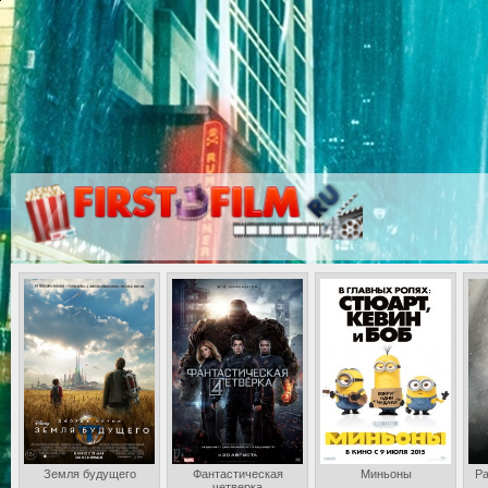
Земля будущего
Фантастическая
Миньоны
Ра
четверка