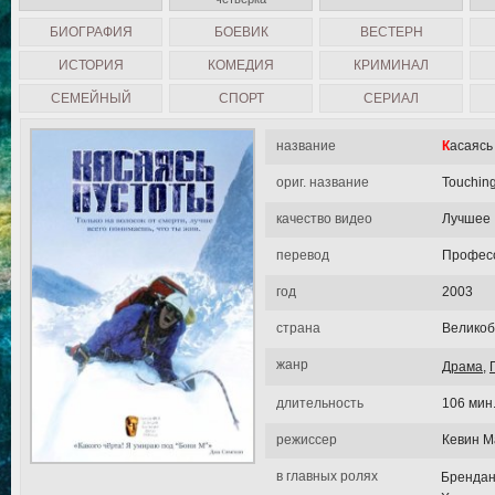
БИОГРАФИЯ
БОЕВИК
ВЕСТЕРН
ИСТОРИЯ
КОМЕДИЯ
КРИМИНАЛ
СЕМЕЙНЫЙ
СПОРТ
СЕРИАЛ
название
Касаяс
ориг. название
Touching
качество видео
Лучшее
перевод
Професс
год
2003
страна
Великоб
жанр
Драма
,
длительность
106 мин
режиссер
Кевин М
в главных ролях
Брендан