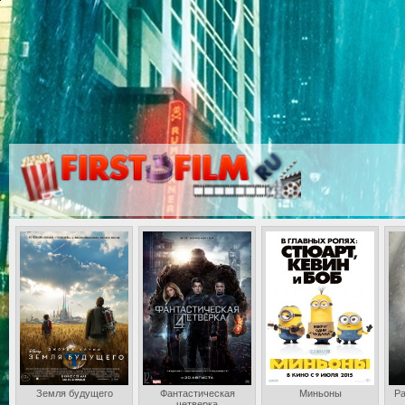
Земля будущего
Фантастическая
Миньоны
Ра
четверка