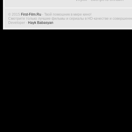
© 2015
First-Film.Ru
- Твой помошник в мире кино!
Смотрите только лучшие фильмы и сериалы в HD-качестве и совершенн
Developer -
Hayk Babasyan