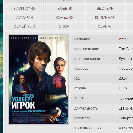
БИОГРАФИЯ
БОЕВИК
ВЕСТЕРН
ИСТОРИЯ
КОМЕДИЯ
КРИМИНАЛ
СЕМЕЙНЫЙ
СПОРТ
СЕРИАЛ
название
Игрок
ориг. название
The Gam
качество видео
Лучшее
перевод
Професс
год
2014
страна
США
жанр
Триллер
длительность
111 мин.
режиссер
Руперт 
в главных ролях
Марк Уо