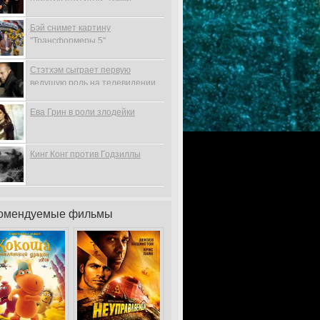
Бэй снимет картину
"Трансформеры 5"
Стэтхэм сыграет первую
ведущую роль на телевидении
Ева Грин в роли злодейки
Кинг Конг против Годзиллы
омендуемые фильмы