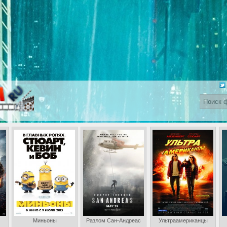
Миньоны
Разлом Сан-Андреас
Ультраамериканцы