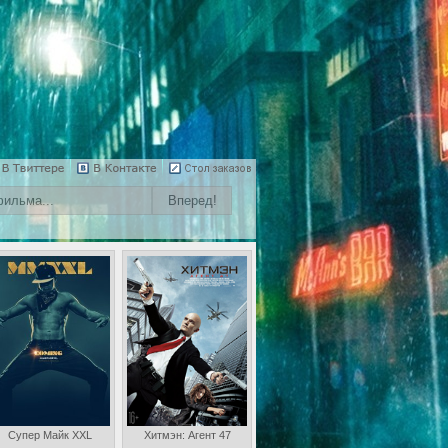
Супер Майк XXL
Хитмэн: Агент 47