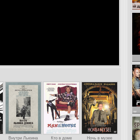
Гол
Внутри Льюина
Кто в доме
Ночь в музее