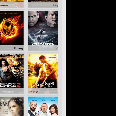
Кокоша – маленький дракон
Неуправляемый
одные игры
Спасатель
Смертельная гонка 2: Франкенштейн жив
Шаг вперед