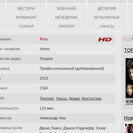
ВЕСТЕРН
ВОЕННЫЙ
ДЕТЕКТИВ
КРИМИНАЛ
МЕЛОДРАМА
МУЛЬТФИЛЬМ
СЕРИАЛ
ТРИЛЛЕР
УЖАСЫ
звание
Рога
иг. название
Horns
TOP
чество видео
Лучшее
ревод
Профессиональный (дублированный)
д
2013
рана
США
нр
Триллер
,
Ужасы
,
Драма
,
Фантастика
Милые обманщицы
ительность
123 мин.
Нов
жиссер
Александр Ажа
главных ролях
Джуно Темпл, Дэниэл Рэдклифф, Хэзер