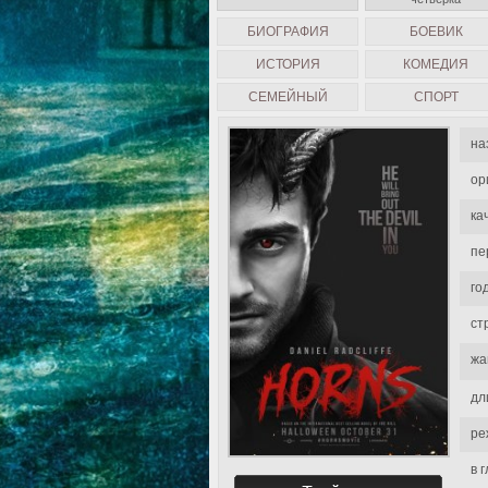
БИОГРАФИЯ
БОЕВИК
ИСТОРИЯ
КОМЕДИЯ
СЕМЕЙНЫЙ
СПОРТ
на
ор
ка
пе
го
ст
жа
дл
ре
в 