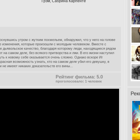
Грэм, Сабрина Карпенте
снувшись утром с жутким похмельем, обнаружил, что у него на голове
се изменения, которые произошли с молодым человеком. Вместе с
ое дьявольское качество, благодаря которому люди, находящиеся рядом
ют на самом деле, без всякого притворства и лжи. В его жизни наступил
ть к новому себе оказывается очень сложно. Однако вскоре Иг
красная возможность узнать, кто на самом деле убил его девушку, в
и не имеют никаких доказательств его вины...
Рейтинг фильма: 5.0
проголосовало: 1 человек
Рек