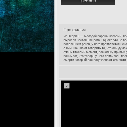
Про фильм
Иг Перриш — молодой парень, который, про
выросли настоящие рога. Однако это не в
появлением рогов, у него проявляется нек
с ним, начинают говорить то, что они дума
очень тяжелый момент, поскольку привыкну
понимает, что теперь у него появилась пре
смерти который все подозревают его, хотя 
?