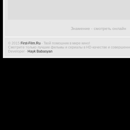
Знамение - смотреть онлайн
© 2015
First-Film.Ru
- Твой помошник в мире кино!
Смотрите только лучшие фильмы и сериалы в HD-качестве и совершенн
Developer -
Hayk Babasyan