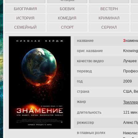
БИОГРАФИЯ
БОЕВИК
ВЕСТЕРН
ИСТОРИЯ
КОМЕДИЯ
КРИМИНАЛ
СЕМЕЙНЫЙ
СПОРТ
СЕРИАЛ
название
Знамен
ориг. название
Knowing
качество видео
Лучшее
перевод
Професс
год
2009
страна
США, Ве
жанр
Триллер
длительность
121 мин
режиссер
Алекс П
в главных ролях
Николас