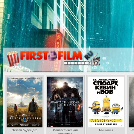
Земля будущего
Фантастическая
Миньоны
Ра
четверка