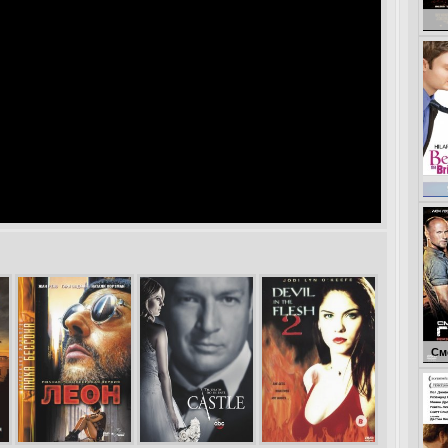
Неу
Смертельная го