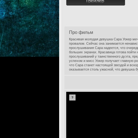
Про фильм
Красивая молодая девушка Сара Уокер меч
провалом. Сейчас она занимается ненави
прослушивания Сара надеется, что очеред
больших экранах. Красавица готова пойти 
прослушиваний у таинственного дуэта, пр
успехом и мисс Уокер получает главную р
что Сара станет настоящей звездой и вско
оказывается столь ужасной, что девушка б
?