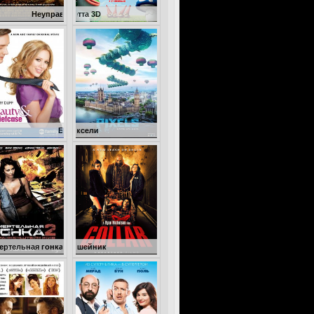
правляемый
Гномео и Джульетта 3D
Бизнес ради любви
Пиксели
нка 2: Франкенштейн жив
Ошейник