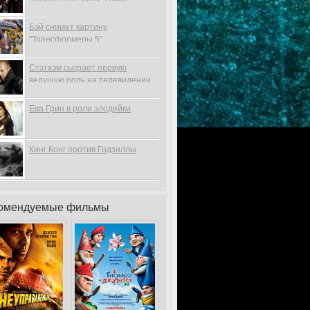
Бэй снимет картину
"Трансформеры 5"
Стэтхэм сыграет первую
ведущую роль на телевидении
Ева Грин в роли злодейки
Кинг Конг против Годзиллы
омендуемые фильмы