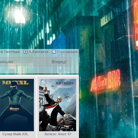
Супер Майк XXL
Хитмэн: Агент 47