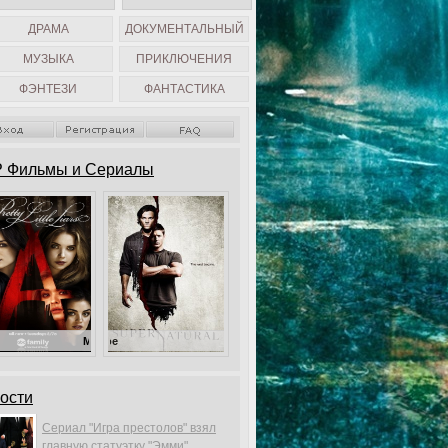
ДРАМА
ДОКУМЕНТАЛЬНЫЙ
МУЗЫКА
ПРИКЛЮЧЕНИЯ
ФЭНТЕЗИ
ФАНТАСТИКА
 Фильмы и Сериалы
Милые обманщицы
Сверхъестественное
ости
Сериал "Игра престолов" взял
главную статуэтку "Эмми".