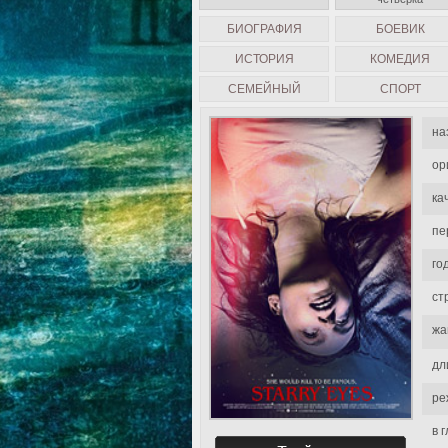
БИОГРАФИЯ
БОЕВИК
ИСТОРИЯ
КОМЕДИЯ
СЕМЕЙНЫЙ
СПОРТ
на
ор
ка
пе
го
ст
жа
дл
ре
в 