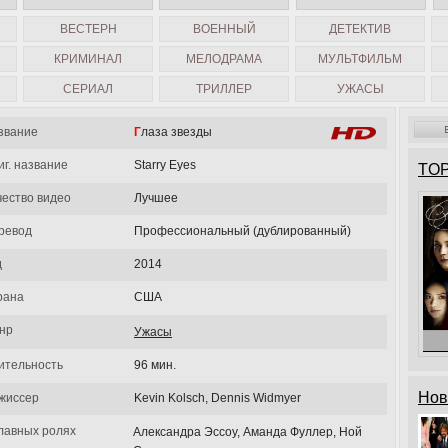
ВЕСТЕРН
ВОЕННЫЙ
ДЕТЕКТИВ
КРИМИНАЛ
МЕЛОДРАМА
МУЛЬТФИЛЬМ
СЕРИАЛ
ТРИЛЛЕР
УЖАСЫ
звание
Глаза звезды
иг. название
Starry Eyes
TOP
чество видео
Лучшее
ревод
Профессиональный (дублированный)
д
2014
рана
США
нр
Ужасы
ительность
96 мин.
Нов
жиссер
Kevin Kolsch, Dennis Widmyer
главных ролях
Александра Эссоу, Аманда Фуллер, Ной