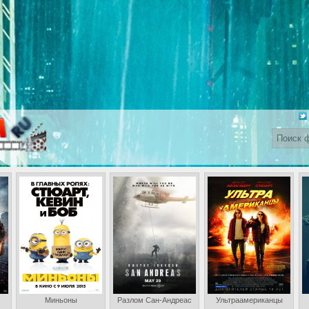
Миньоны
Разлом Сан-Андреас
Ультраамериканцы