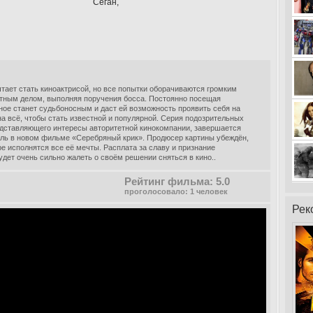
Сеган,
тает стать киноактрисой, но все попытки оборачиваются громким
стным делом, выполняя поручения босса. Постоянно посещая
ное станет судьбоносным и даст ей возможность проявить себя на
на всё, чтобы стать известной и популярной. Серия подозрительных
едставляющего интересы авторитетной кинокомпании, завершается
оль в новом фильме «Серебряный крик». Продюсер картины убеждён,
ре исполнятся все её мечты. Расплата за славу и признание
удет очень сильно жалеть о своём решении сняться в кино..
Рейтинг фильма: 5.0
проголосовало: 1 человек
Рек