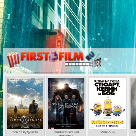
Земля будущего
Фантастическая
Миньоны
Ра
четверка