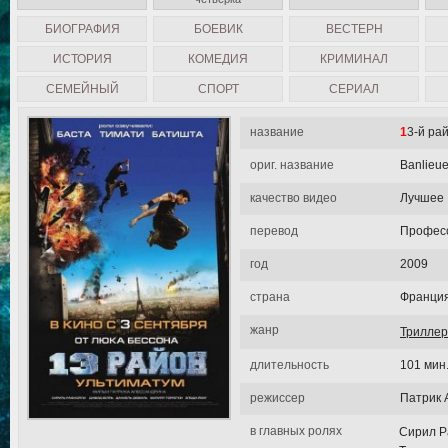
БИОГРАФИЯ
БОЕВИК
ВЕСТЕРН
ИСТОРИЯ
КОМЕДИЯ
КРИМИНАЛ
СЕМЕЙНЫЙ
СПОРТ
СЕРИАЛ
название
13-й р
ориг. название
Banlieue
качество видео
Лучшее
перевод
Професс
год
2009
страна
Франци
жанр
Триллер
длительность
101 мин
режиссер
Патрик 
в главных ролях
Сирил Р