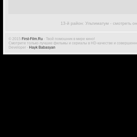
13-й район: Ультиматум - смотреть о
© 2015
First-Film.Ru
- Твой помошник в мире кино!
Смотрите только лучшие фильмы и сериалы в HD-качестве и совершенн
Developer -
Hayk Babasyan