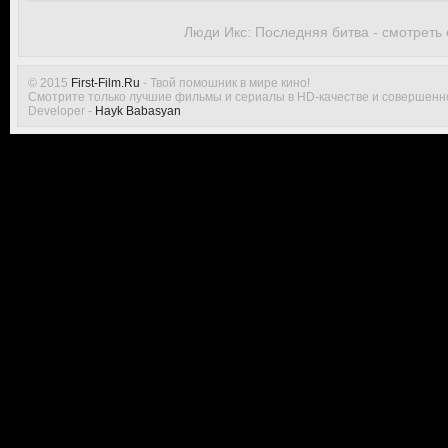
Люди Икс: Последняя битва - смотреть
© 2015
First-Film.Ru
- Твой помошник в мире кино!
Смотрите только лучшие фильмы и сериалы в HD-качестве и совершенн
Developer -
Hayk Babasyan