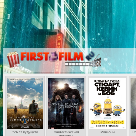
Земля будущего
Фантастическая
Миньоны
Ра
четверка