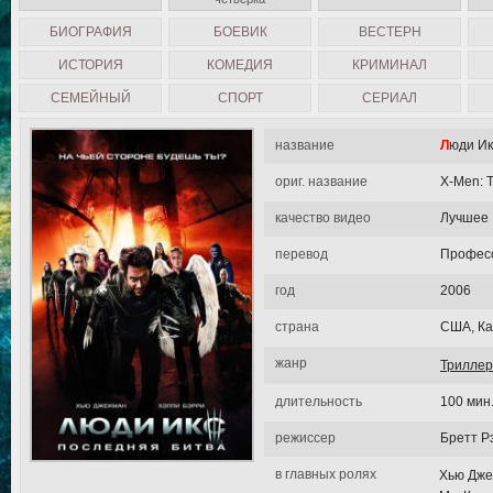
БИОГРАФИЯ
БОЕВИК
ВЕСТЕРН
ИСТОРИЯ
КОМЕДИЯ
КРИМИНАЛ
СЕМЕЙНЫЙ
СПОРТ
СЕРИАЛ
название
Люди И
ориг. название
X-Men: T
качество видео
Лучшее
перевод
Професс
год
2006
страна
США, Ка
жанр
Триллер
длительность
100 мин
режиссер
Бретт Р
в главных ролях
Хью Дже