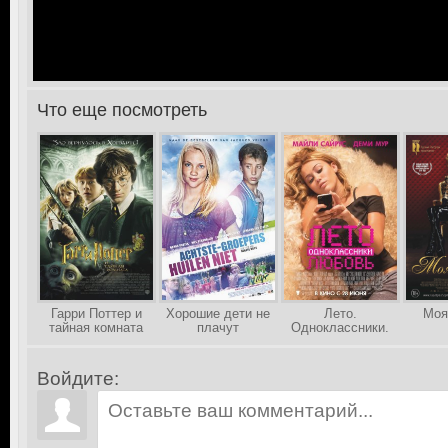
Что еще посмотреть
>
Гарри Поттер и
Хорошие дети не
Лето.
Моя
тайная комната
плачут
Одноклассники.
Любовь
Войдите: