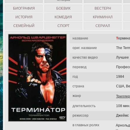
БИОГРАФИЯ
БОЕВИК
ВЕСТЕРН
ИСТОРИЯ
КОМЕДИЯ
КРИМИНАЛ
СЕМЕЙНЫЙ
СПОРТ
СЕРИАЛ
название
Термин
ориг. название
The Term
качество видео
Лучшее
перевод
Професс
год
1984
страна
США, Ве
жанр
Триллер
длительность
108 мин
режиссер
Джеймс 
в главных ролях
Арнольд