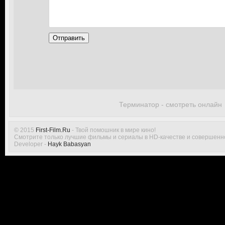
Отправить
Терминатор - смотреть онлайн
© 2015
First-Film.Ru
- Твой помошник в мире кино!
Смотрите только лучшие фильмы и сериалы в HD-качестве и совершенн
Developer -
Hayk Babasyan