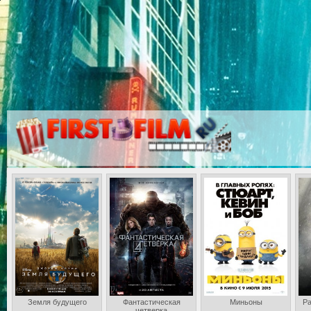
Земля будущего
Фантастическая
Миньоны
Ра
четверка