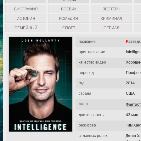
БИОГРАФИЯ
БОЕВИК
ВЕСТЕРН
ИСТОРИЯ
КОМЕДИЯ
КРИМИНАЛ
СЕМЕЙНЫЙ
СПОРТ
СЕРИАЛ
название
Развед
ориг. название
Intellige
качество видео
Хороше
перевод
Професс
год
2014
страна
США
жанр
Фантаст
длительность
43 мин.
режиссер
Тим Хан
в главных ролях
Джош Хо