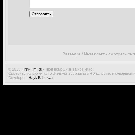
Отправить
Разведка / Интеллект - смотреть он
© 2015
First-Film.Ru
- Твой помошник в мире кино!
Смотрите только лучшие фильмы и сериалы в HD-качестве и совершенн
Developer -
Hayk Babasyan