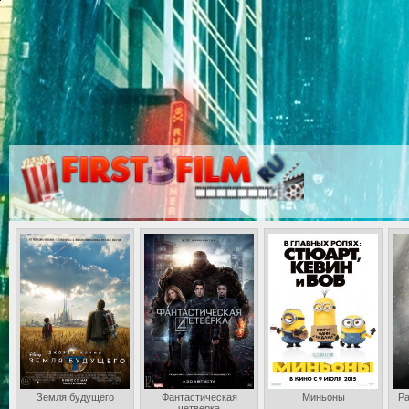
Земля будущего
Фантастическая
Миньоны
Ра
четверка