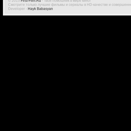
© 2015
First-Film.Ru
- Твой помошник в мире кино!
Смотрите только лучшие фильмы и сериалы в HD-качестве и совершенн
Developer -
Hayk Babasyan