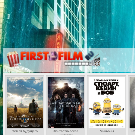
Земля будущего
Фантастическая
Миньоны
Ра
четверка