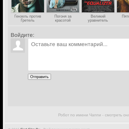
Гензель против
Погоня за
Великий
Пят
Гретель
красотой
уравнитель
Войдите:
Отправить
Робот по имени Чаппи - смотреть он