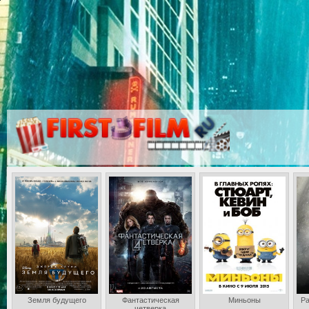
Земля будущего
Фантастическая
Миньоны
Ра
четверка