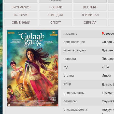
БИОГРАФИЯ
БОЕВИК
ВЕСТЕРН
ИСТОРИЯ
КОМЕДИЯ
КРИМИНАЛ
СЕМЕЙНЫЙ
СПОРТ
СЕРИАЛ
название
Розово
ориг. название
Gulaab 
качество видео
Лучшее
перевод
Професс
год
2014
страна
Индия
жанр
Драма
,
длительность
139 мин
режиссер
Соумик 
в главных ролях
Мадхури