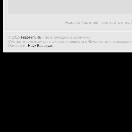
Розовое братство - смотреть онла
© 2015
First-Film.Ru
- Твой помошник в мире кино!
Смотрите только лучшие фильмы и сериалы в HD-качестве и совершенн
Developer -
Hayk Babasyan