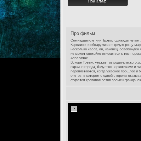
Про фильм
Семнадцатилетний Трэвис однажды летом з
Каролине, и обнаруживает целую рощу мар
несколько часов, он, наконец, освобожден
не может спокойно относиться к тем поро
Аппалачах.
Вскоре Тревис уезжает из родительского д
окраине города, балуется наркотиками и ч
переплетаются, когда ужасное прошлое и 
счетов, в котором с одной стороны оказыв
отдается кровавая резня времен гражданс
?