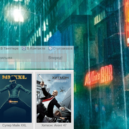
Супер Майк XXL
Хитмэн: Агент 47