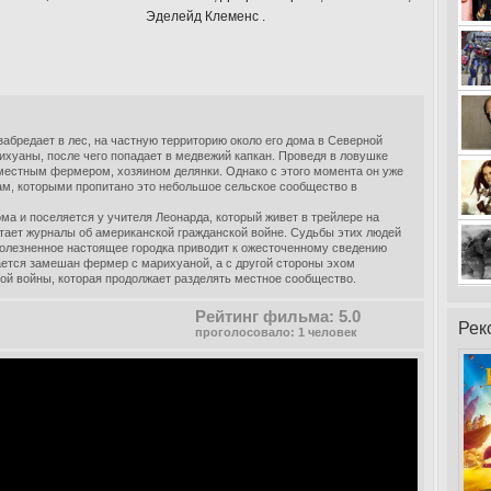
Эделейд Клеменс .
абредает в лес, на частную территорию около его дома в Северной
ихуаны, после чего попадает в медвежий капкан. Проведя в ловушке
 местным фермером, хозяином делянки. Однако с этого момента он уже
кам, которыми пропитано это небольшое сельское сообщество в
ома и поселяется у учителя Леонарда, который живет в трейлере на
итает журналы об американской гражданской войне. Судьбы этих людей
болезненное настоящее городка приводит к ожесточенному сведению
ается замешан фермер с марихуаной, а с другой стороны эхом
кой войны, которая продолжает разделять местное сообщество.
Рейтинг фильма: 5.0
Рек
проголосовало: 1 человек