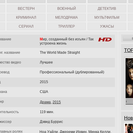
ВЕСТЕРН
ВОЕННЫЙ
ДЕТЕКТИВ
КРИМИНАЛ
МЕЛОДРАМА
МУЛЬТФИЛЬМ
СЕРИАЛ
ТРИЛЛЕР
УЖАСЫ
звание
Мир, созданный без изъян / Так
устроена жизнь
TOP
иг. название
The World Made Straight
чество видео
Лучшее
ревод
Профессиональный (дублированный)
д
2015
рана
США
нр
Драма
,
2015
ительность
119 мин.
Нов
жиссер
Дэвид Буррис
главных ролях
Ноа Уайли, Джереми Ирвин, Минка Келли,