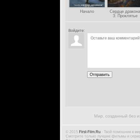
Начало
Сердце дракон
3: Проклятье
чародея
Войдите:
Отправить
Мир, созданный без из
© 2015
First-Film.Ru
- Твой помошник в ми
Смотрите только лучшие фильмы и сериа