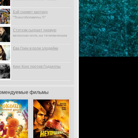
Бэй снимет картину
"Трансформеры 5"
Стэтхэм сыграет первую
ведущую роль на телевидении
Ева Грин в роли злодейки
Кинг Конг против Годзиллы
омендуемые фильмы