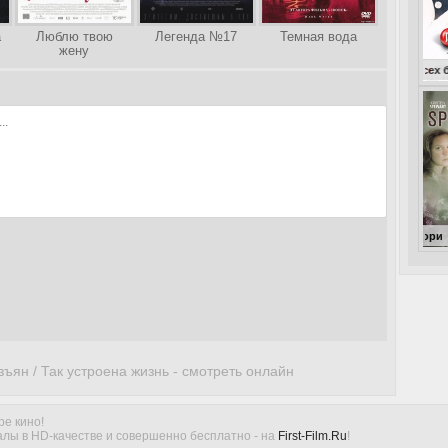
а
Люблю твою
Легенда №17
Темная вода
жену
ъян / Так устроена жизнь - смотреть онлайн
ре кино!
лы в HD-качестве и совершенно бесплатно - на
First-Film.Ru
!