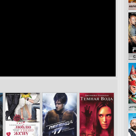
Кокоша – маленький драко
Смертельная г