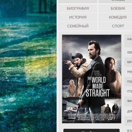
БИОГРАФИЯ
БОЕВИК
ИСТОРИЯ
КОМЕДИЯ
СЕМЕЙНЫЙ
СПОРТ
на
ор
ка
пе
го
ст
жа
дл
ре
в 