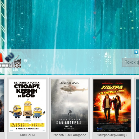
Миньоны
Разлом Сан-Андреас
Ультраамериканцы