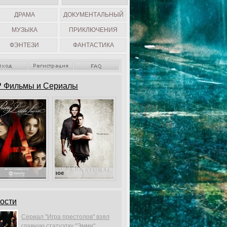
ДРАМА
ДОКУМЕНТАЛЬНЫЙ
МУЗЫКА
ПРИКЛЮЧЕНИЯ
ФЭНТЕЗИ
ФАНТАСТИКА
 Фильмы и Сериалы
Милые обманщицы
Сверхъестественное
ости
Сериал "Игра престолов" взял
главную статуэтку "Эмми".