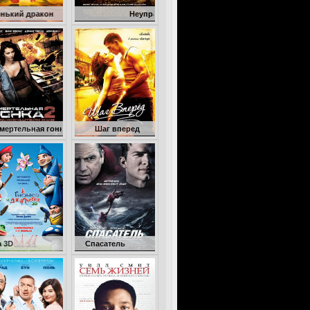
н
Неуправляемый
онка 2: Франкенштейн жив
Шаг вперед
Гномео и Джульетта 3D
Спасатель