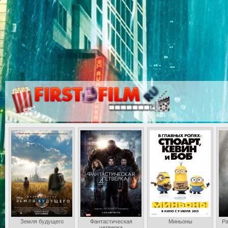
Земля будущего
Фантастическая
Миньоны
Ра
четверка