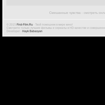
Смешанные чувства - смотреть онл
© 2015
First-Film.Ru
- Твой помошник в мире кино!
Смотрите только лучшие фильмы и сериалы в HD-качестве и совершенн
Developer -
Hayk Babasyan