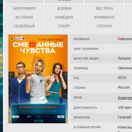
БИОГРАФИЯ
БОЕВИК
ВЕСТЕРН
ИСТОРИЯ
КОМЕДИЯ
КРИМИНАЛ
СЕМЕЙНЫЙ
СПОРТ
СЕРИАЛ
название
Смешан
ориг. название
качество видео
Лучшее
перевод
Оригин
год
2014
страна
Россия
жанр
Комеди
длительность
100 мин
режиссер
Георгий
в главных ролях
Алексан