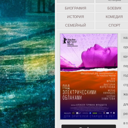
БИОГРАФИЯ
БОЕВИК
ИСТОРИЯ
КОМЕДИЯ
СЕМЕЙНЫЙ
СПОРТ
на
ор
ка
пе
го
ст
жа
дл
ре
в 