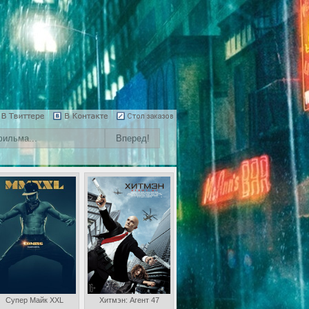
Супер Майк XXL
Хитмэн: Агент 47