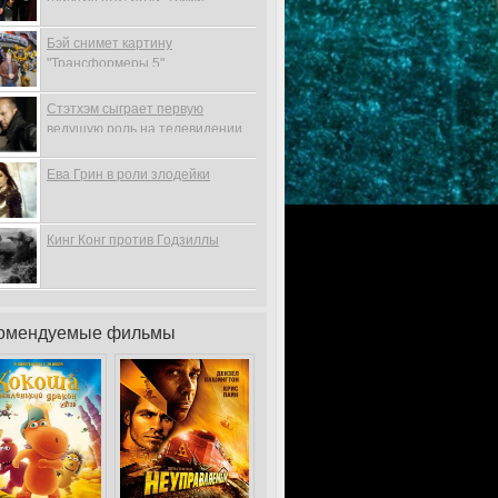
Бэй снимет картину
"Трансформеры 5"
Стэтхэм сыграет первую
ведущую роль на телевидении
Ева Грин в роли злодейки
Кинг Конг против Годзиллы
омендуемые фильмы