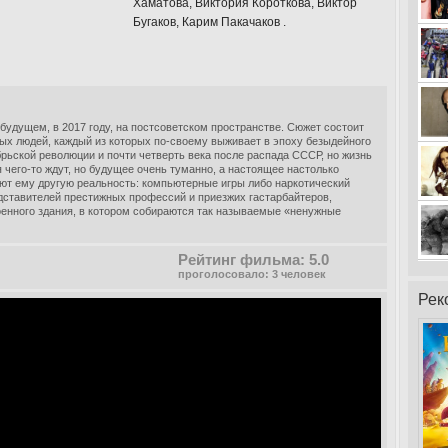
Хаматова, Виктория Короткова, Виктор
Бугаков, Карим Пакачаков .
удущем, в 2017 году, на постсоветском пространстве. Сюжет состоит
ных людей, каждый из которых по-своему выживает в эпоху безыдейного
брьской революции и почти четверть века после распада СССР, но жизнь
я чего-то ждут, но будущее очень туманно, а настоящее настолько
ают ему другую реальность: компьютерные игры либо наркотический
едставителей престижных профессий и приезжих гастарбайтеров,
оенного здания, в котором собираются так называемые «ненужные
Рейтинг фильма: 5.0
проголосовало: 3 человек
Рек