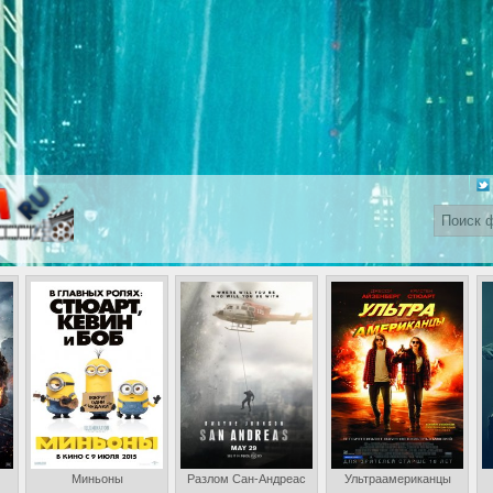
Миньоны
Разлом Сан-Андреас
Ультраамериканцы