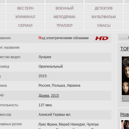
ВЕСТЕРН
ВОЕННЫЙ
ДЕТЕКТИВ
КРИМИНАЛ
МЕЛОДРАМА
МУЛЬТФИЛЬМ
СЕРИАЛ
ТРИЛЛЕР
УЖАСЫ
звание
Под электрическими облаками
иг. название
TOP
чество видео
Лучшее
ревод
Оригинальный
д
2015
рана
Россия, Польша, Украина
нр
Драма
,
2015
ительность
137 мин.
Нов
жиссер
Алексей Герман мл.
главных ролях
Луис Франк, Мераб Нинидзе, Чулпан