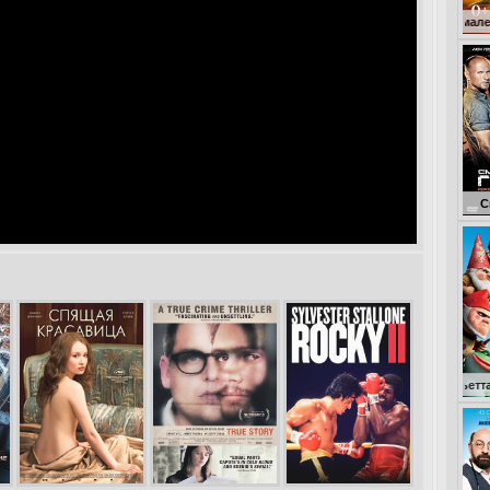
Кокоша – маленький драко
Смертельная г