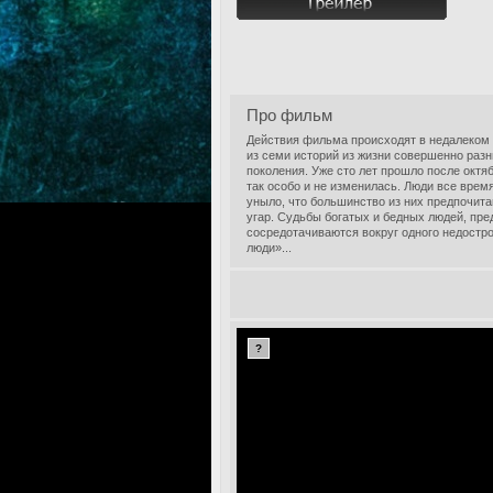
Про фильм
Действия фильма происходят в недалеком б
из семи историй из жизни совершенно раз
поколения. Уже сто лет прошло после октя
так особо и не изменилась. Люди все врем
уныло, что большинство из них предпочит
угар. Судьбы богатых и бедных людей, пр
сосредотачиваются вокруг одного недостр
люди»...
?