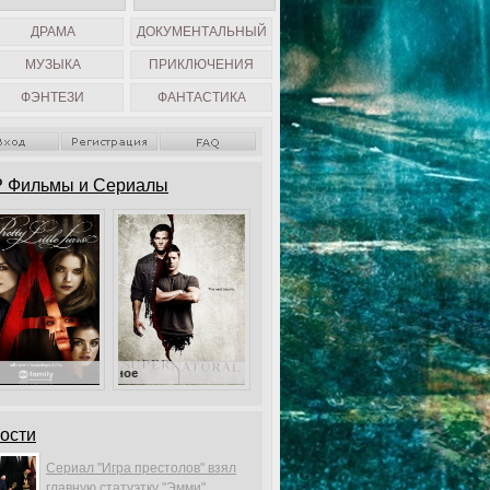
ДРАМА
ДОКУМЕНТАЛЬНЫЙ
МУЗЫКА
ПРИКЛЮЧЕНИЯ
ФЭНТЕЗИ
ФАНТАСТИКА
 Фильмы и Сериалы
Милые обманщицы
Сверхъестественное
ости
Сериал "Игра престолов" взял
главную статуэтку "Эмми".