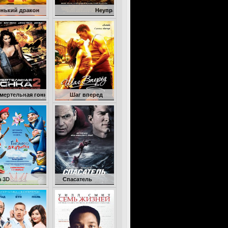
н
Неуправляемый
онка 2: Франкенштейн жив
Шаг вперед
Гномео и Джульетта 3D
Спасатель