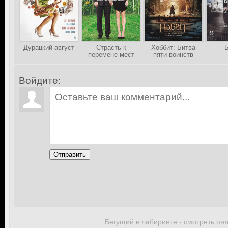
Дурацкий август
Страсть к
Хоббит: Битва
Б
перемене мест
пяти воинств
Войдите:
Отправить
Бегущий в лабиринте - смотреть он