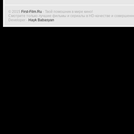
© 2015
First-Film.Ru
- Твой помошник в мире кино!
Смотрите только лучшие фильмы и сериалы в HD-качестве и совершенн
Developer -
Hayk Babasyan