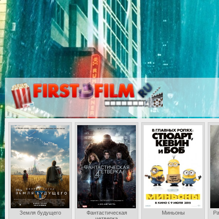
Земля будущего
Фантастическая
Миньоны
Ра
четверка