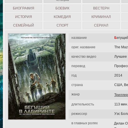
БИОГРАФИЯ
БОЕВИК
ВЕСТЕРН
ИСТОРИЯ
КОМЕДИЯ
КРИМИНАЛ
СЕМЕЙНЫЙ
СПОРТ
СЕРИАЛ
название
Бегущи
ориг. название
The Maz
качество видео
Лучшее
перевод
Професс
год
2014
страна
США, Ве
жанр
Триллер
длительность
113 мин.
режиссер
Уэс Бол
в главных ролях
Дилан О