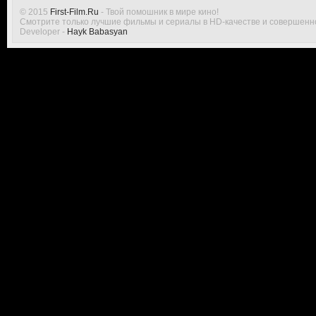
© 2015
First-Film.Ru
- Твой помошник в мире кино!
Смотрите только лучшие фильмы и сериалы в HD-качестве и совершенн
Developer -
Hayk Babasyan