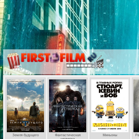
Земля будущего
Фантастическая
Миньоны
Ра
четверка