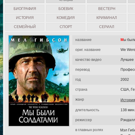
БИОГРАФИЯ
БОЕВИК
ВЕСТЕРН
ИСТОРИЯ
КОМЕДИЯ
КРИМИНАЛ
СЕМЕЙНЫЙ
СПОРТ
СЕРИАЛ
название
Мы был
ориг. название
We Were
качество видео
Лучшее
перевод
Професс
год
2002
страна
США, Г
жанр
Истори
длительность
138 мин
режиссер
Рэндалл
в главных ролях
Мэл Гибс