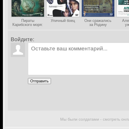
Пираты
Уличный боец
Они сражались
Але
Карибского моря:
за Родину
уж
Сундук мертвеца
кош
нехор
пло
Войдите:
Отправить
Мы были солдатами - смотреть онл