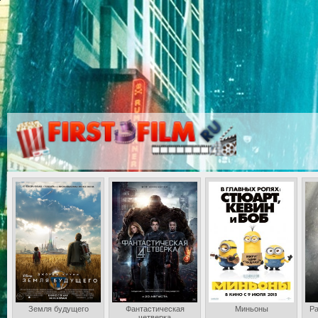
Земля будущего
Фантастическая
Миньоны
Ра
четверка