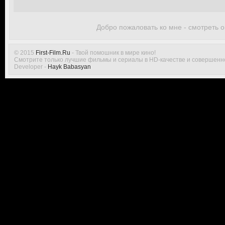
Добро пожаловать ко мне - смотреть 
© 2015
First-Film.Ru
- Твой помошник в мире кино!
Смотрите только лучшие фильмы и сериалы в HD-качестве и совершенн
Developer -
Hayk Babasyan