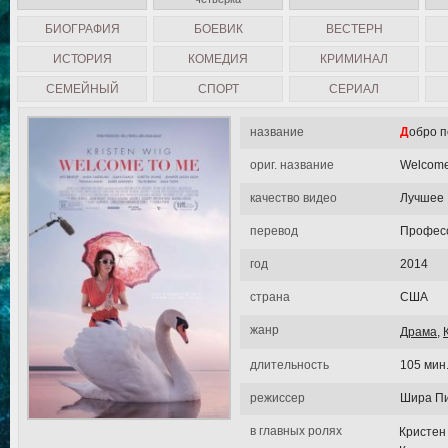
БИОГРАФИЯ
БОЕВИК
ВЕСТЕРН
ИСТОРИЯ
КОМЕДИЯ
КРИМИНАЛ
СЕМЕЙНЫЙ
СПОРТ
СЕРИАЛ
название
Добро 
ориг. название
Welcome
качество видео
Лучшее
перевод
Професс
год
2014
страна
США
жанр
Драма
,
длительность
105 мин
режиссер
Шира П
в главных ролях
Кристен 