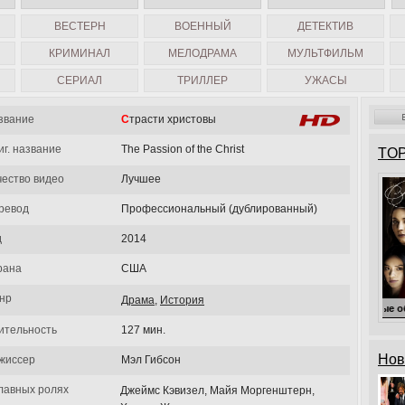
ВЕСТЕРН
ВОЕННЫЙ
ДЕТЕКТИВ
КРИМИНАЛ
МЕЛОДРАМА
МУЛЬТФИЛЬМ
СЕРИАЛ
ТРИЛЛЕР
УЖАСЫ
звание
Страсти христовы
иг. название
The Passion of the Christ
TOP
чество видео
Лучшее
ревод
Профессиональный (дублированный)
д
2014
рана
США
нр
Драма
,
История
Милые обманщицы
ительность
127 мин.
Нов
жиссер
Мэл Гибсон
главных ролях
Джеймс Кэвизел, Майя Моргенштерн,