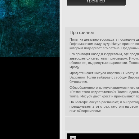
Про фильм
Попытка детально воссоздать последние дв
Гефсиманском саду, куда Иисус пришел по
которым подвергает его сатана. Преданны
Его приводят назад в Иерусалим, где пред
завершается смертным приговором. Иисуса
обвинения, выдвинутые фарисеями. Поняв,
Ироду.
Ирод отсылает Иисуса обратно к Пилату, и
Варравой. Толпа выбирает: свободу Варра
бичеванию.
Обезображенного до неузнаваемости его сн
«Разве этого недостаточно?» Толпе недост
толпа. Иисусу дают крест и приказывают п
На Голгофе Иисуса распинают, и он проходи
преодолевает этот страх, смотрит на свою
она: «Свершилось»…