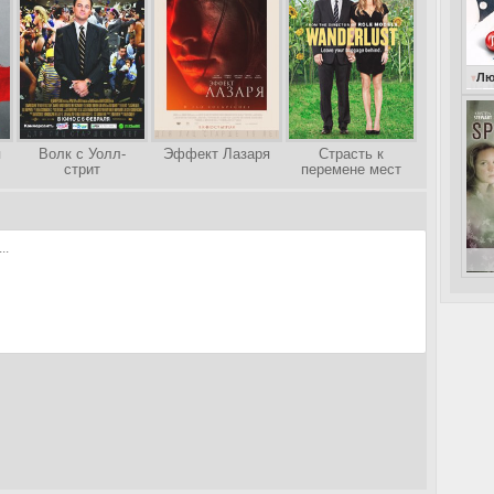
Любовь от всех
я
Волк с Уолл-
Эффект Лазаря
Страсть к
стрит
перемене мест
Говор