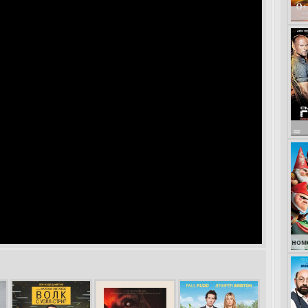
Кокоша – ма
Гномео и Джульет