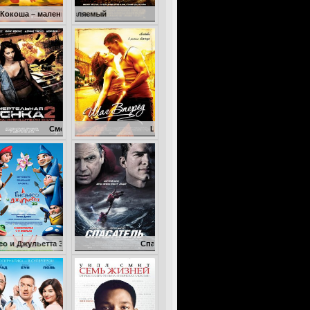
ленький дракон
Неуправляемый
Смертельная гонка 2: Франкенштейн жив
Шаг вперед
та 3D
Спасатель