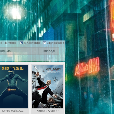
Супер Майк XXL
Хитмэн: Агент 47