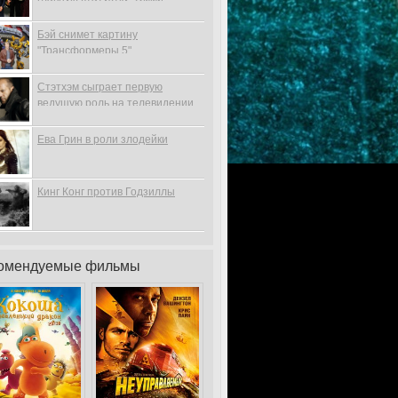
Бэй снимет картину
"Трансформеры 5"
Стэтхэм сыграет первую
ведущую роль на телевидении
Ева Грин в роли злодейки
Кинг Конг против Годзиллы
омендуемые фильмы