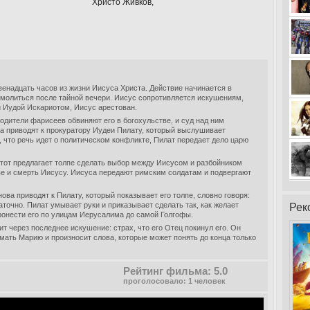
Христо Живков,
енадцать часов из жизни Иисуса Христа. Действие начинается в
молиться после тайной вечери. Иисус сопротивляется искушениям,
й Иудой Искариотом, Иисус арестован.
водители фарисеев обвиняют его в богохульстве, и суд над ним
 приводят к прокуратору Иудеи Пилату, который выслушивает
 что речь идет о политическом конфликте, Пилат передает дело царю
 тот предлагает толпе сделать выбор между Иисусом и разбойником
ве и смерть Иисусу. Иисуса передают римским солдатам и подвергают
ова приводят к Пилату, который показывает его толпе, словно говоря:
аточно. Пилат умывает руки и приказывает сделать так, как желает
Рек
ронести его по улицам Иерусалима до самой Голгофы.
т через последнее искушение: страх, что его Отец покинул его. Он
 мать Марию и произносит слова, которые может понять до конца только
Рейтинг фильма: 5.0
проголосовало: 1 человек