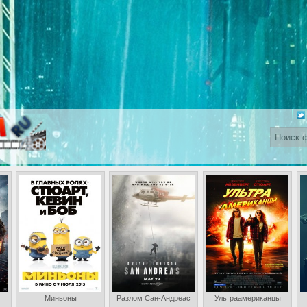
Миньоны
Разлом Сан-Андреас
Ультраамериканцы