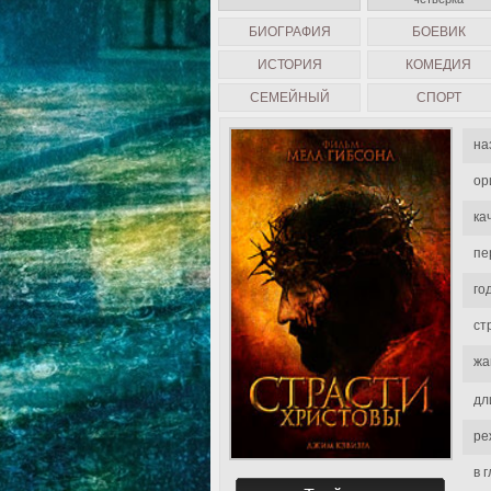
БИОГРАФИЯ
БОЕВИК
ИСТОРИЯ
КОМЕДИЯ
СЕМЕЙНЫЙ
СПОРТ
на
ор
ка
пе
го
ст
жа
дл
ре
в 