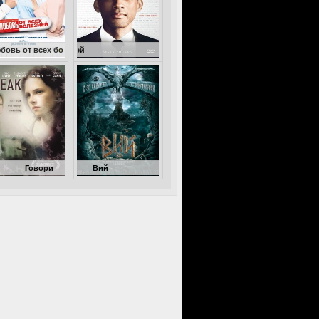
 болезней
Семь жизней
и
Вий