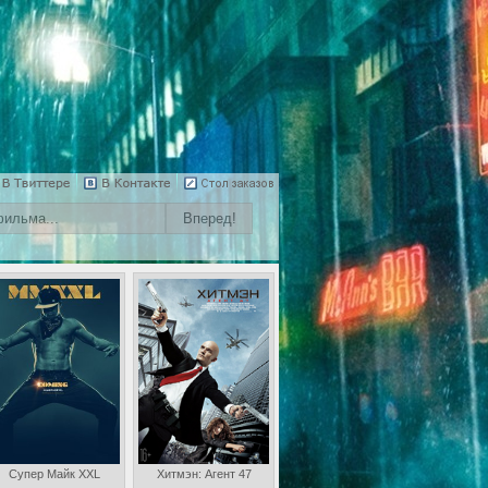
Супер Майк XXL
Хитмэн: Агент 47