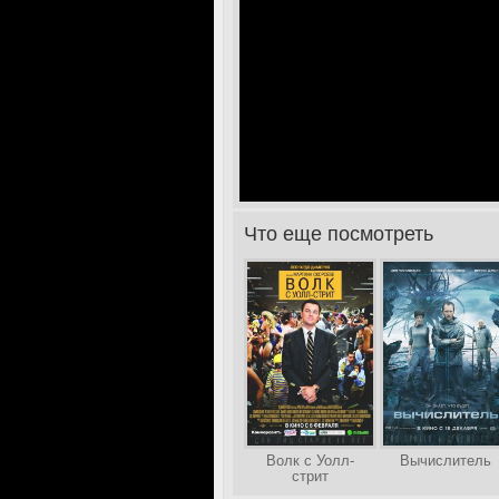
Что еще посмотреть
>
Волк с Уолл-
Вычислитель
стрит