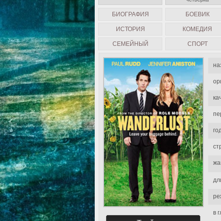
БИОГРАФИЯ
БОЕВИК
ИСТОРИЯ
КОМЕДИЯ
СЕМЕЙНЫЙ
СПОРТ
на
ор
ка
пе
го
ст
жа
дл
ре
в 