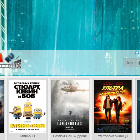
Миньоны
Разлом Сан-Андреас
Ультраамериканцы