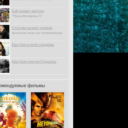
Бэй снимет картину
"Трансформеры 5"
Стэтхэм сыграет первую
ведущую роль на телевидении
Ева Грин в роли злодейки
Кинг Конг против Годзиллы
омендуемые фильмы