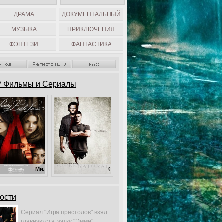
ДРАМА
ДОКУМЕНТАЛЬНЫЙ
МУЗЫКА
ПРИКЛЮЧЕНИЯ
ФЭНТЕЗИ
ФАНТАСТИКА
 Фильмы и Сериалы
Милые обманщицы
Сверхъестественное
ости
Сериал "Игра престолов" взял
главную статуэтку "Эмми".