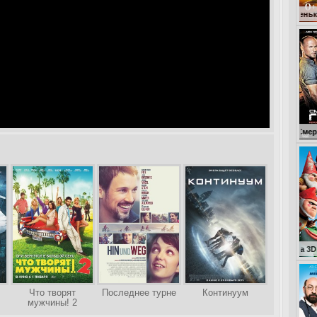
Кокоша – маленький дракон
Смертельная гонк
Что творят
Последнее турне
Континуум
мужчины! 2