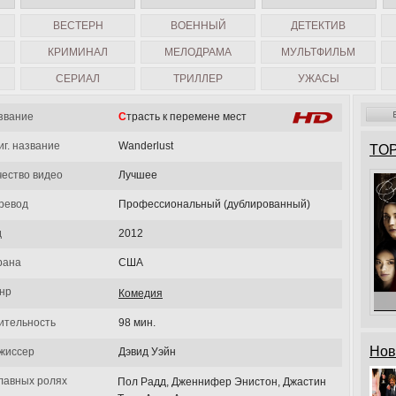
ВЕСТЕРН
ВОЕННЫЙ
ДЕТЕКТИВ
КРИМИНАЛ
МЕЛОДРАМА
МУЛЬТФИЛЬМ
СЕРИАЛ
ТРИЛЛЕР
УЖАСЫ
звание
Страсть к перемене мест
иг. название
Wanderlust
TOP
чество видео
Лучшее
ревод
Профессиональный (дублированный)
д
2012
рана
США
нр
Комедия
ительность
98 мин.
Нов
жиссер
Дэвид Уэйн
главных ролях
Пол Радд, Дженнифер Энистон, Джастин