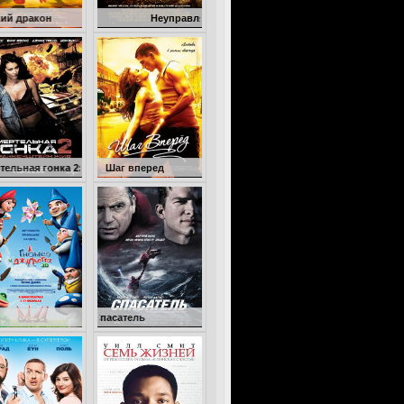
Неуправляемый
а 2: Франкенштейн жив
Шаг вперед
Гномео и Джульетта 3D
Спасатель