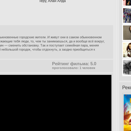
Теру, Алан Алда
ыкновенные городские жители. И живут они в самом обыкновенном
ужающие тебя люди, то, чем ты занимаешься, да и вообще всё вокруг,
ин — сменить обстановку. Так и поступает семейная пара, меняя
небольшой городок, чтобы отдохнуть, а заодно приобщиться к
Рейтинг фильма: 5.0
проголосовало: 1 человек
Рек