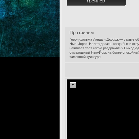
Про фильм
Герои фильма Линда и Джордж — самые об
Нью-Йорке. Но что делать, когда быт и окр
начинает тебя жутко раздражать? Выход од
суматошный Нью-Йорк на более спокойный 
тамошней культуре.
?