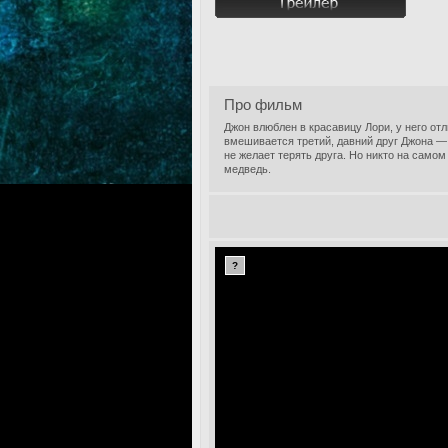
Про фильм
Джон влюблен в красавицу Лори, у него от
вмешивается третий, давний друг Джона — 
не желает терять друга. Но никто на само
медведь.
?