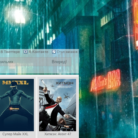
Супер Майк XXL
Хитмэн: Агент 47