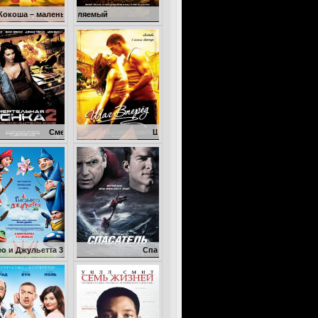
ленький дракон
Неуправляемый
Смертельная гонка 2: Франкенштейн жив
Шаг вперед
та 3D
Спасатель