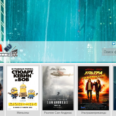
Миньоны
Разлом Сан-Андреас
Ультраамериканцы