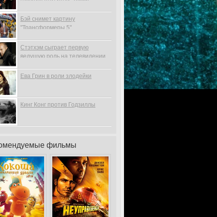
Бэй снимет картину
"Трансформеры 5"
Стэтхэм сыграет первую
ведущую роль на телевидении
Ева Грин в роли злодейки
Кинг Конг против Годзиллы
омендуемые фильмы