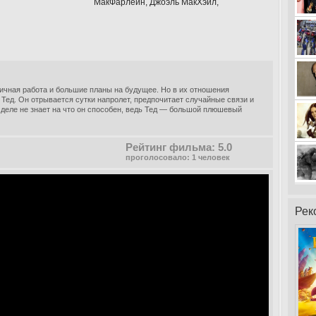
МакФарлейн, Джоэль МакХэйл,
личная работа и большие планы на будущее. Но в их отношения
Тед. Он отрывается сутки напролет, предпочитает случайные связи и
м деле не знает на что он способен, ведь Тед — большой плюшевый
Рейтинг фильма: 5.0
проголосовало: 1 человек
Рек