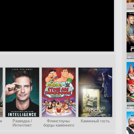
Кокоша – ма
Гномео и Джульет
е
Разведка /
Флинстоуны:
Каминный гость
Интеллект
борцы каменного
века