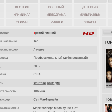
ВЕСТЕРН
ВОЕННЫЙ
ДЕТЕКТИВ
КРИМИНАЛ
МЕЛОДРАМА
МУЛЬТФИЛЬМ
СЕРИАЛ
ТРИЛЛЕР
УЖАСЫ
звание
Третий лишний
иг. название
Ted
TOP
чество видео
Лучшее
ревод
Профессиональный (дублированный)
д
2012
рана
США
нр
Фентези
,
Комедия
Милые обманщицы
ительность
106 мин.
Нов
жиссер
Сет МакФарлейн
главных ролях
Марк Уолберг, Мила Кунис, Сет