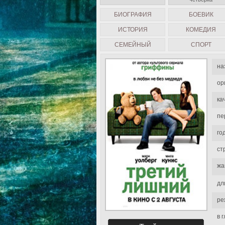
БИОГРАФИЯ
БОЕВИК
ИСТОРИЯ
КОМЕДИЯ
СЕМЕЙНЫЙ
СПОРТ
на
ор
ка
пе
го
ст
жа
дл
ре
в 