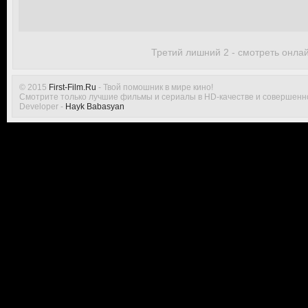
Третий лишний 2 - смотреть онла
© 2015
First-Film.Ru
- Твой помошник в мире кино!
Смотрите только лучшие фильмы и сериалы в HD-качестве и совершенн
Developer -
Hayk Babasyan