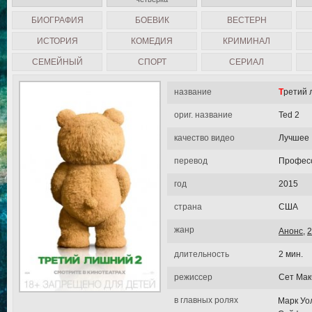
БИОГРАФИЯ
БОЕВИК
ВЕСТЕРН
ИСТОРИЯ
КОМЕДИЯ
КРИМИНАЛ
СЕМЕЙНЫЙ
СПОРТ
СЕРИАЛ
название
Третий
ориг. название
Ted 2
качество видео
Лучшее
перевод
Професс
год
2015
страна
США
жанр
Анонс
,
2
длительность
2 мин.
режиссер
Сет Ма
в главных ролях
Марк Уо