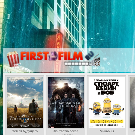
Земля будущего
Фантастическая
Миньоны
Ра
четверка