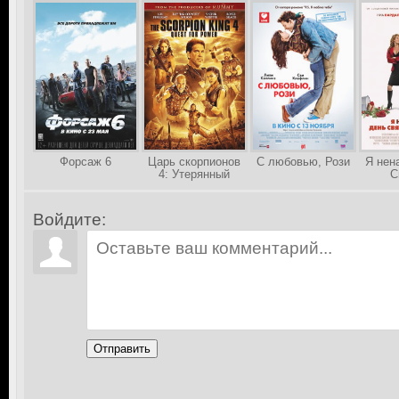
Форсаж 6
Царь скорпионов
С любовью, Рози
Я нен
4: Утерянный
С
трон
Ва
Войдите:
Отправить