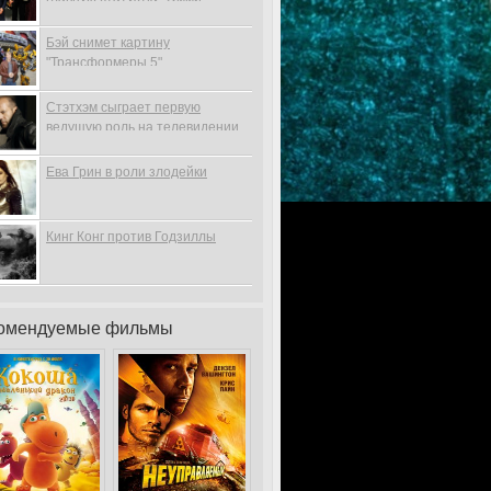
Бэй снимет картину
"Трансформеры 5"
Стэтхэм сыграет первую
ведущую роль на телевидении
Ева Грин в роли злодейки
Кинг Конг против Годзиллы
омендуемые фильмы