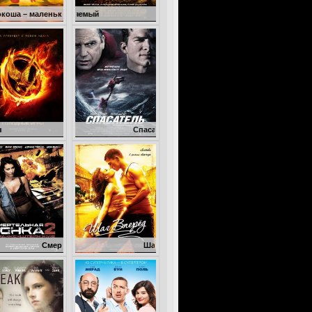
нький дракон
Неуправляемый
Голодные игры
Спасатель
ертельная гонка 2: Франкенштейн жив
Шаг вперед