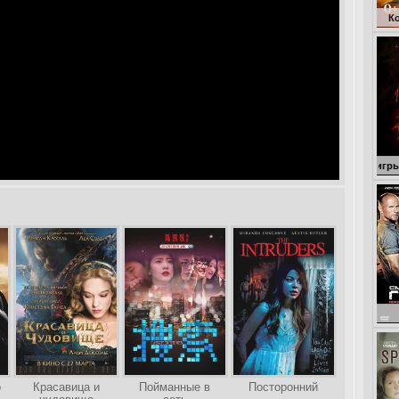
Кокоша – мале
См
о
Красавица и
Пойманные в
Посторонний