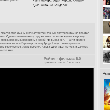
главных ролях
Майк Майерс, Эдди Мёрфи, Кэмерон
Диаз, Антонио Бандерас.
смерти отца Фионы Шрэк остается главным претендентом на престол,
ятем. Однако зеленокожему огру корона совсем не нужна, ведь ему
 спокойная семейная жизнь с женой. Но выход есть - найти другого
лемянник короля Гарольда - принц Артур. Надо только привезти
вить королевство, заняв престол. А пока Шрек ищет Артура, в Далеком-
о событий...
Рейтинг фильма: 5.0
проголосовало: 3 человек
Рек