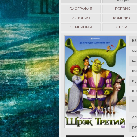
БИОГРАФИЯ
БОЕВИК
ИСТОРИЯ
КОМЕДИЯ
СЕМЕЙНЫЙ
СПОРТ
на
ор
ка
пе
го
ст
жа
дл
ре