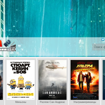
Миньоны
Разлом Сан-Андреас
Ультраамериканцы