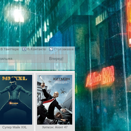
Супер Майк XXL
Хитмэн: Агент 47