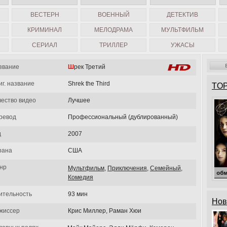
ВЕСТЕРН
ВОЕННЫЙ
ДЕТЕКТИВ
КРИМИНАЛ
МЕЛОДРАМА
МУЛЬТФИЛЬМ
СЕРИАЛ
ТРИЛЛЕР
УЖАСЫ
звание
Шрек Третий
иг. название
Shrek the Third
TOP
чество видео
Лучшее
ревод
Профессиональный (дублированный)
д
2007
рана
США
нр
Мультфильм
,
Приключения
,
Семейный
,
Комедия
ительность
93 мин
Нов
жиссер
Крис Миллер, Раман Хюи