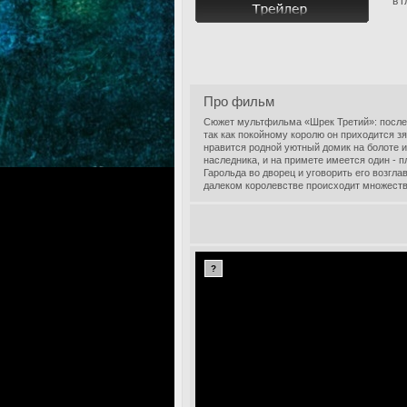
в 
Про фильм
Сюжет мультфильма «Шрек Третий»: после 
так как покойному королю он приходится з
нравится родной уютный домик на болоте и
наследника, и на примете имеется один - п
Гарольда во дворец и уговорить его возгла
далеком королевстве происходит множеств
?