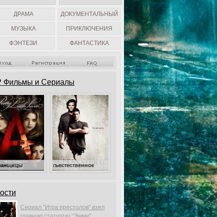
ДРАМА
ДОКУМЕНТАЛЬНЫЙ
МУЗЫКА
ПРИКЛЮЧЕНИЯ
ФЭНТЕЗИ
ФАНТАСТИКА
 Фильмы и Сериалы
Сверхъестественное
Милые обманщицы
ости
Сериал "Игра престолов" взял
главную статуэтку "Эмми".