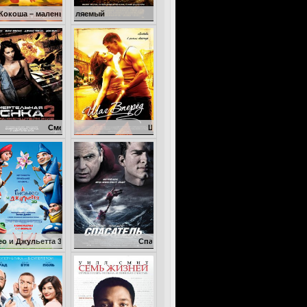
ленький дракон
Неуправляемый
Смертельная гонка 2: Франкенштейн жив
Шаг вперед
а 3D
Спасатель