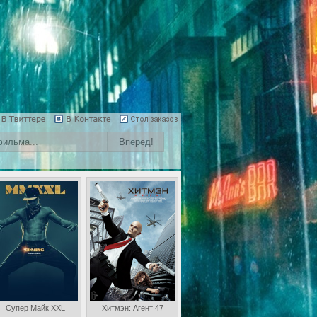
Супер Майк XXL
Хитмэн: Агент 47