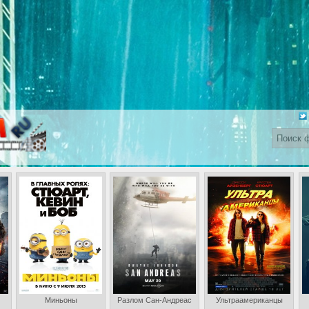
Миньоны
Разлом Сан-Андреас
Ультраамериканцы