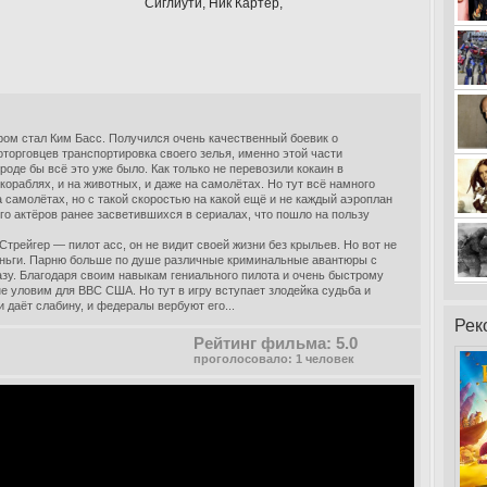
Cиглиути, Ник Картер,
ом стал Ким Басс. Получился очень качественный боевик о
торговцев транспортировка своего зелья, именно этой части
де бы всё это уже было. Как только не перевозили кокаин в
ораблях, и на животных, и даже на самолётах. Но тут всё намного
а самолётах, но с такой скоростью на какой ещё и не каждый аэроплан
го актёров ранее засветившихся в сериалах, что пошло на пользу
рейгер — пилот асс, он не видит своей жизни без крыльев. Но вот не
еньги. Парню больше по душе различные криминальные авантюры с
зу. Благодаря своим навыкам гениального пилота и очень быстрому
е уловим для ВВС США. Но тут в игру вступает злодейка судьба и
и даёт слабину, и федералы вербуют его...
Рек
Рейтинг фильма: 5.0
проголосовало: 1 человек