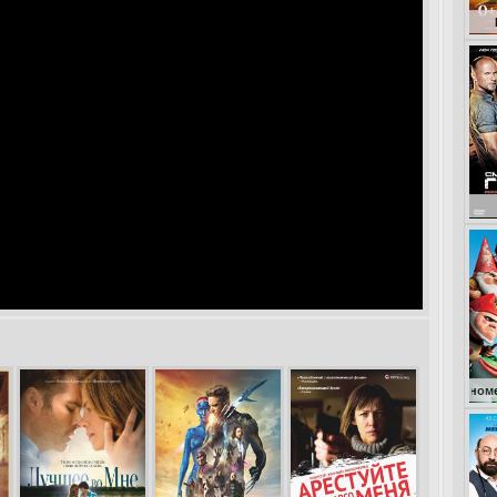
Кокоша – ма
Гномео и Джульетт