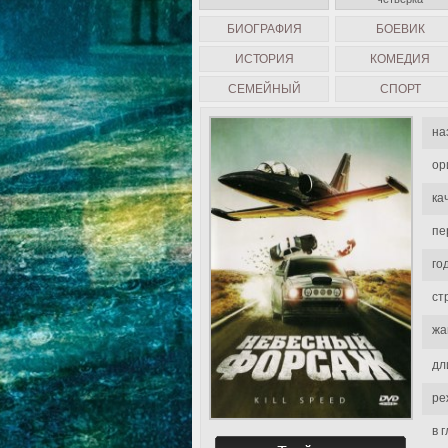
БИОГРАФИЯ
БОЕВИК
ИСТОРИЯ
КОМЕДИЯ
СЕМЕЙНЫЙ
СПОРТ
на
ор
ка
пе
го
ст
жа
дл
ре
в 