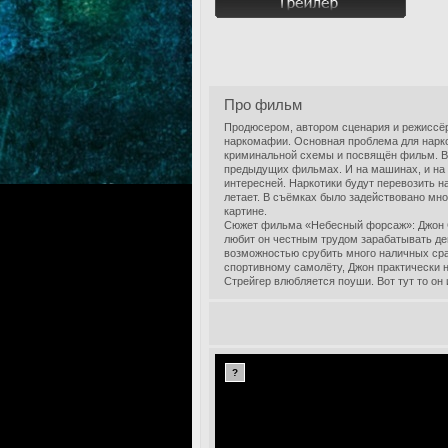
Про фильм
Продюсером, автором сценария и режиссёр
наркомафии. Основная проблема для нарко
криминальной схемы и посвящён фильм. Вро
предыдущих фильмах. И на машинах, и на к
интересней. Наркотики будут перевозить н
летает. В съёмках было задействовано мно
картине.
Сюжет фильма «Небесный форсаж»: Джон Ст
любит он честным трудом зарабатывать д
возможностью срубить много наличных сра
спортивному самолёту, Джон практически н
Стрейгер влюбляется поуши. Вот тут то он 
?