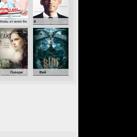
 болезней
Семь жизней
Вий