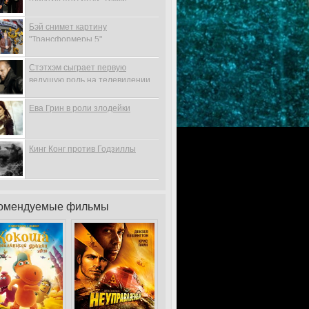
Бэй снимет картину
"Трансформеры 5"
Стэтхэм сыграет первую
ведущую роль на телевидении
Ева Грин в роли злодейки
Кинг Конг против Годзиллы
омендуемые фильмы