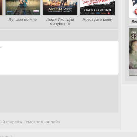
Лучшее во мне
Люди Икс: Дни
Арестуйте меня
Любовь от всех
минувшего
будущего
Говори
ый форсаж - смотреть онлайн