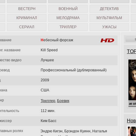
ВЕСТЕРН
ВОЕННЫЙ
ДЕТЕКТИВ
КРИМИНАЛ
МЕЛОДРАМА
МУЛЬТФИЛЬМ
СЕРИАЛ
ТРИЛЛЕР
УЖАСЫ
звание
Небесный форсаж
иг. название
Kill Speed
TOP
чество видео
Лучшее
ревод
Профессиональный (дублированный)
д
2009
рана
США
нр
Триллер
,
Боевик
Милые обманщицы
ительность
112 мин.
Нов
жиссер
Ким Басс
главных ролях
Эндрю Кигэн, Брэндон Куинн, Наталья