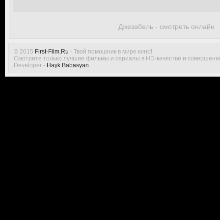
Джезабель - смотреть онлайн
© 2015
First-Film.Ru
- Твой помошник в мире кино!
Смотрите только лучшие фильмы и сериалы в HD-качестве и совершенн
Developer -
Hayk Babasyan