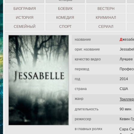
БИОГРАФИЯ
БОЕВИК
ВЕСТЕРН
ИСТОРИЯ
КОМЕДИЯ
КРИМИНАЛ
СЕМЕЙНЫЙ
СПОРТ
СЕРИАЛ
название
Джезаб
ориг. название
Jessabel
качество видео
Лучшее
перевод
Професс
год
2014
страна
США
жанр
Триллер
длительность
90 мин.
режиссер
Кевин Г
в главных ролях
Сара Сн