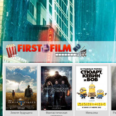
Земля будущего
Фантастическая
Миньоны
Ра
четверка