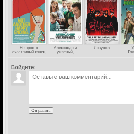
Не просто
Александр и
Ловушка
У
счастливый конец
ужасный,
Го
кошмарный,
Ф
нехороший, очень
плохой день
Войдите:
Отправить