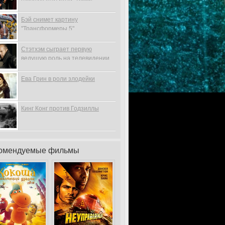
Бэй снимет картину
"Трансформеры 5"
Стэтхэм сыграет первую
ведущую роль на телевидении
Ева Грин в роли злодейки
Кинг Конг против Годзиллы
омендуемые фильмы