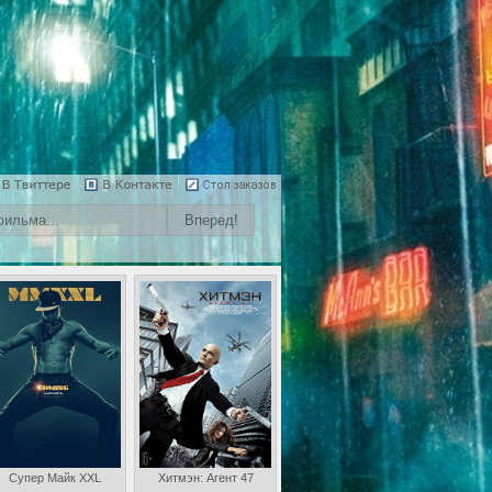
Супер Майк XXL
Хитмэн: Агент 47