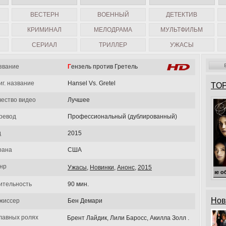
ВЕСТЕРН
ВОЕННЫЙ
ДЕТЕКТИВ
КРИМИНАЛ
МЕЛОДРАМА
МУЛЬТФИЛЬМ
СЕРИАЛ
ТРИЛЛЕР
УЖАСЫ
звание
Гензель против Гретель
иг. название
Hansel Vs. Gretel
TOP
чество видео
Лучшее
ревод
Профессиональный (дублированный)
д
2015
рана
США
нр
Ужасы
,
Новинки
,
Анонс
,
2015
Милые обманщицы
ительность
90 мин.
Нов
жиссер
Бен Демари
главных ролях
Брент Лайдик, Лили Баросс, Акилла Золл .