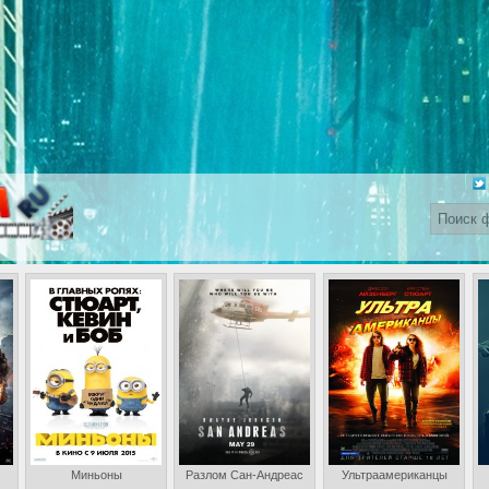
Миньоны
Разлом Сан-Андреас
Ультраамериканцы