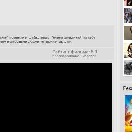
нание" и организует шабаш ведьм, Гензель должен найти в себе
ецом и зловещими силами, контролирующие ее.
Рейтинг фильма: 5.0
проголосовало: 1 человек
Рек