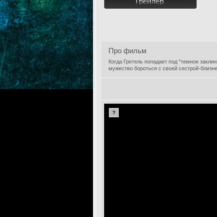
Про фильм
Когда Гретель попадает под "темное закли
мужество бороться с своей сестрой-близн
?