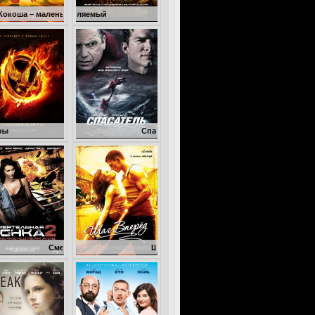
ленький дракон
Неуправляемый
Голодные игры
Спасатель
Смертельная гонка 2: Франкенштейн жив
Шаг вперед