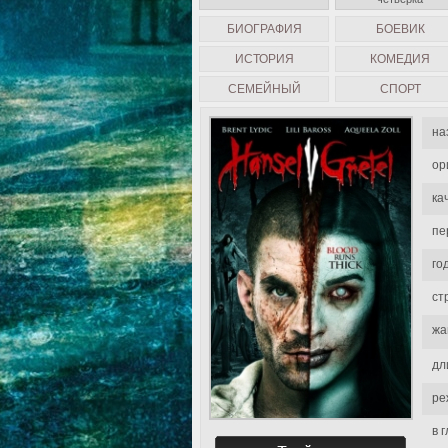
БИОГРАФИЯ
БОЕВИК
ИСТОРИЯ
КОМЕДИЯ
СЕМЕЙНЫЙ
СПОРТ
на
ор
ка
пе
го
ст
жа
дл
ре
в 