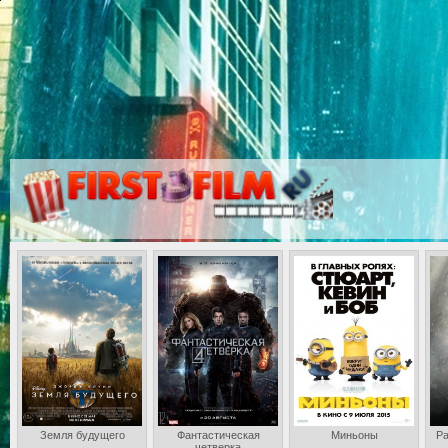
Земля будущего
Фантастическая
Миньоны
Ра
четверка