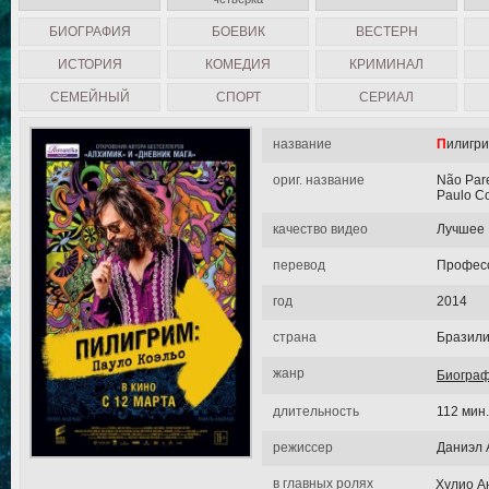
БИОГРАФИЯ
БОЕВИК
ВЕСТЕРН
ИСТОРИЯ
КОМЕДИЯ
КРИМИНАЛ
СЕМЕЙНЫЙ
СПОРТ
СЕРИАЛ
название
Пилигр
ориг. название
Não Pare
Paulo C
качество видео
Лучшее
перевод
Професс
год
2014
страна
Бразили
жанр
Биогра
длительность
112 мин.
режиссер
Даниэл 
в главных ролях
Хулио А