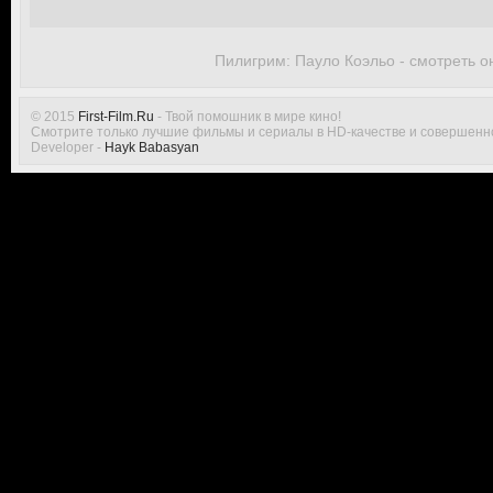
Пилигрим: Пауло Коэльо - смотреть о
© 2015
First-Film.Ru
- Твой помошник в мире кино!
Смотрите только лучшие фильмы и сериалы в HD-качестве и совершенн
Developer -
Hayk Babasyan