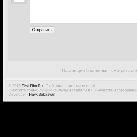
Отправить
Настоящие блондинки - смотреть он
© 2015
First-Film.Ru
- Твой помошник в мире кино!
Смотрите только лучшие фильмы и сериалы в HD-качестве и совершенн
Developer -
Hayk Babasyan