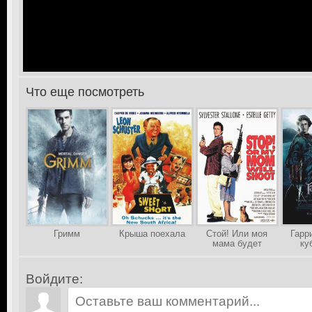
Что еще посмотреть
>
Гримм
Крыша поехала
Стой! Или моя
Гарр
мама будет
ку
стрелять
Войдите: