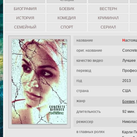
БИОГРАФИЯ
БОЕВИК
ВЕСТЕРН
ИСТОРИЯ
КОМЕДИЯ
КРИМИНАЛ
СЕМЕЙНЫЙ
СПОРТ
СЕРИАЛ
название
Настоя
ориг. название
Concret
качество видео
Лучшее
перевод
Професс
год
2013
страна
США
жанр
Боевик
,
длительность
92 мин.
режиссер
Николас
в главных ролях
Карли П