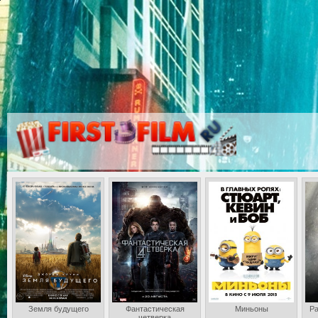
Земля будущего
Фантастическая
Миньоны
Ра
четверка