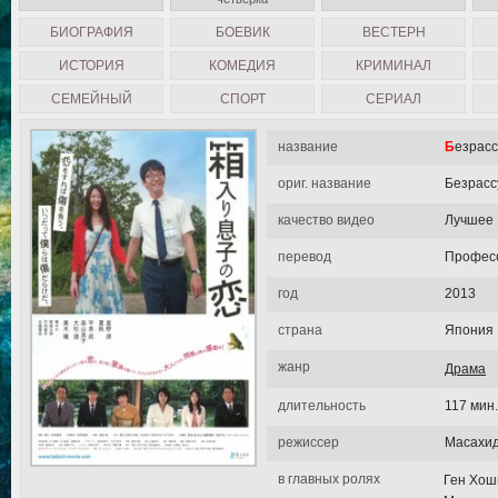
БИОГРАФИЯ
БОЕВИК
ВЕСТЕРН
ИСТОРИЯ
КОМЕДИЯ
КРИМИНАЛ
СЕМЕЙНЫЙ
СПОРТ
СЕРИАЛ
название
Безрас
ориг. название
Безрасс
качество видео
Лучшее
перевод
Професс
год
2013
страна
Япония
жанр
Драма
длительность
117 мин.
режиссер
Масахид
в главных ролях
Ген Хош