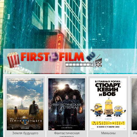
Земля будущего
Фантастическая
Миньоны
Ра
четверка