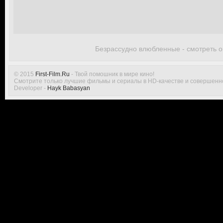
Безрассудно влюбленные - смотреть 
© 2015
First-Film.Ru
- Твой помошник в мире кино!
Смотрите только лучшие фильмы и сериалы в HD-качестве и совершенн
Developer -
Hayk Babasyan